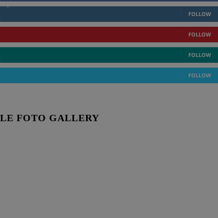
1,177
Followers
FOLLOW
0
Followers
FOLLOW
44
Followers
FOLLOW
2
Followers
FOLLOW
LE FOTO GALLERY