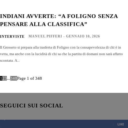
INDIANI AVVERTE: “A FOLIGNO SENZA
PENSARE ALLA CLASSIFICA”
MANUEL PIFFERI
-
GENNAIO 10, 2026
INTERVISTE
Il Grosseto si prepara alla trasferta di Foligno con la consapevolezza di chi è in
vetta, ma anche con la lucidità di chi sa che la partita di domani non sarà affatto
scontata. A...
1
2
3
...
348
Page 1 of 348
SEGUICI SUI SOCIAL
7,007
Fans
LIKE