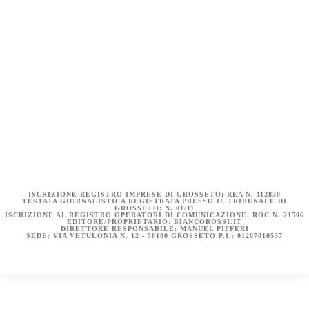
COOKIE POLICY (UE)
DICHIARAZIONE SULLA PRIVACY (UE)
BIANCOROSSI.IT – LA STORIA
ISCRIZIONE REGISTRO IMPRESE DI GROSSETO: REA N. 112830
TESTATA GIORNALISTICA REGISTRATA PRESSO IL TRIBUNALE DI
GROSSETO: N. 01/11
ISCRIZIONE AL REGISTRO OPERATORI DI COMUNICAZIONE: ROC N. 21506
EDITORE/PROPRIETARIO: BIANCOROSSI.IT
DIRETTORE RESPONSABILE: MANUEL PIFFERI
SEDE: VIA VETULONIA N. 12 - 58100 GROSSETO P.I.: 01207010537