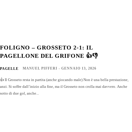
FOLIGNO – GROSSETO 2-1: IL
PAGELLONE DEL GRIFONE 👍👎
MANUEL PIFFERI
-
GENNAIO 13, 2026
PAGELLE
👍 Il Grosseto resta in partita (anche giocando male) Non è una bella prestazione,
anzi. Si soffre dall’inizio alla fine, ma il Grosseto non crolla mai davvero. Anche
sotto di due gol, anche...