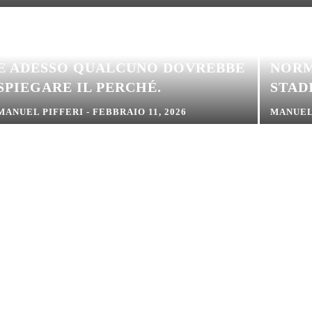
GROS
DUE PULLMAN SÌ. IL TERZO NO.
VALE
E ADESSO QUALCUNO DOVREBBE
NORM
SPIEGARE IL PERCHÉ.
STADI
MANUEL PIFFERI
-
FEBBRAIO 11, 2026
MANUEL