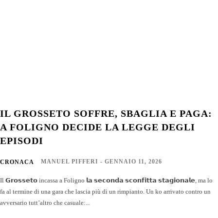
IL GROSSETO SOFFRE, SBAGLIA E PAGA:
A FOLIGNO DECIDE LA LEGGE DEGLI
EPISODI
MANUEL PIFFERI
-
GENNAIO 11, 2026
CRONACA
Il 𝗚𝗿𝗼𝘀𝘀𝗲𝘁𝗼 incassa a Foligno 𝗹𝗮 𝘀𝗲𝗰𝗼𝗻𝗱𝗮 𝘀𝗰𝗼𝗻𝗳𝗶𝘁𝘁𝗮 𝘀𝘁𝗮𝗴𝗶𝗼𝗻𝗮𝗹𝗲, ma lo
fa al termine di una gara che lascia più di un rimpianto. Un ko arrivato contro un
avversario tutt’altro che casuale:...