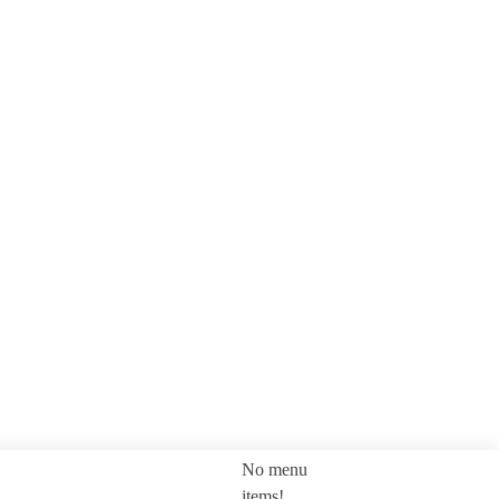
No menu
SEARCH
items!