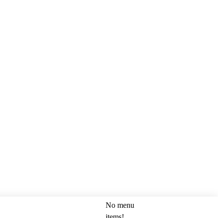
No menu
SEARCH
items!