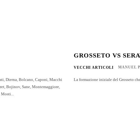
GROSSETO VS SER
MANUEL P
VECCHI ARTICOLI
ati, Dierna, Bolcano, Caponi, Macchi
La formazione iniziale del Grosseto che
mpret, Bojinov, Sane, Montemaggiore,
Mosti...