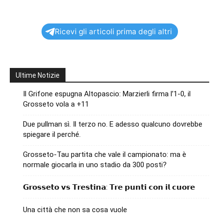
Ricevi gli articoli prima degli altri
Ultime Notizie
Il Grifone espugna Altopascio: Marzierli firma l’1-0, il
Grosseto vola a +11
Due pullman sì. Il terzo no. E adesso qualcuno dovrebbe
spiegare il perché.
Grosseto-Tau partita che vale il campionato: ma è
normale giocarla in uno stadio da 300 posti?
𝗚𝗿𝗼𝘀𝘀𝗲𝘁𝗼 𝘃𝘀 𝗧𝗿𝗲𝘀𝘁𝗶𝗻𝗮: 𝗧𝗿𝗲 𝗽𝘂𝗻𝘁𝗶 𝗰𝗼𝗻 𝗶𝗹 𝗰𝘂𝗼𝗿𝗲
Una città che non sa cosa vuole