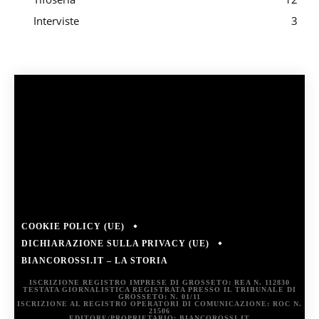
Interviste
3
COOKIE POLICY (UE)
DICHIARAZIONE SULLA PRIVACY (UE)
BIANCOROSSI.IT – LA STORIA
ISCRIZIONE REGISTRO IMPRESE DI GROSSETO: REA N. 112830
TESTATA GIORNALISTICA REGISTRATA PRESSO IL TRIBUNALE DI
GROSSETO: N. 01/11
ISCRIZIONE AL REGISTRO OPERATORI DI COMUNICAZIONE: ROC N.
21506
EDITORE/PROPRIETARIO: BIANCOROSSI.IT