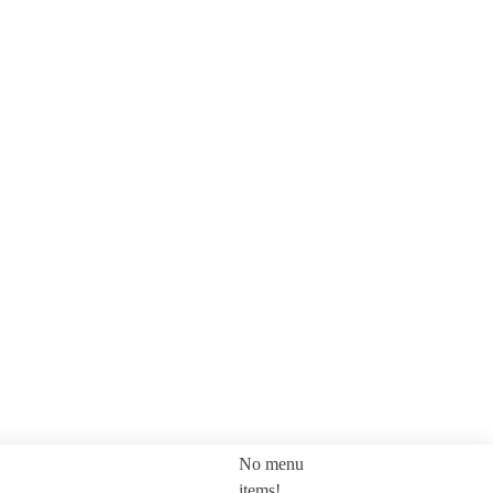
No menu
SEARCH
items!