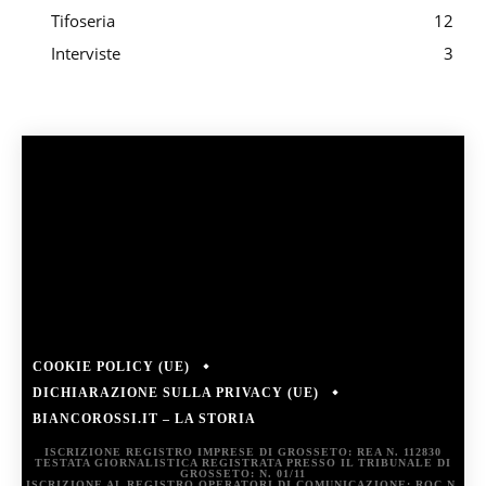
Tifoseria
12
Interviste
3
COOKIE POLICY (UE)
DICHIARAZIONE SULLA PRIVACY (UE)
BIANCOROSSI.IT – LA STORIA
ISCRIZIONE REGISTRO IMPRESE DI GROSSETO: REA N. 112830
TESTATA GIORNALISTICA REGISTRATA PRESSO IL TRIBUNALE DI
GROSSETO: N. 01/11
ISCRIZIONE AL REGISTRO OPERATORI DI COMUNICAZIONE: ROC N.