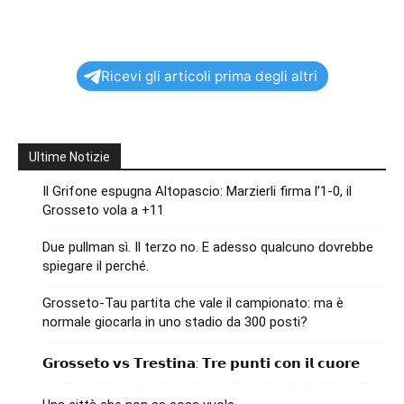
Ricevi gli articoli prima degli altri
Ultime Notizie
Il Grifone espugna Altopascio: Marzierli firma l’1-0, il
Grosseto vola a +11
Due pullman sì. Il terzo no. E adesso qualcuno dovrebbe
spiegare il perché.
Grosseto-Tau partita che vale il campionato: ma è
normale giocarla in uno stadio da 300 posti?
𝗚𝗿𝗼𝘀𝘀𝗲𝘁𝗼 𝘃𝘀 𝗧𝗿𝗲𝘀𝘁𝗶𝗻𝗮: 𝗧𝗿𝗲 𝗽𝘂𝗻𝘁𝗶 𝗰𝗼𝗻 𝗶𝗹 𝗰𝘂𝗼𝗿𝗲