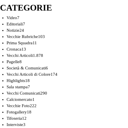
CATEGORIE
Video
7
Editoriali
7
Notizie
24
Vecchie Rubriche
103
Prima Squadra
11
Cronaca
13
Vecchi Articoli
1.878
Pagelle
8
Società & Comunicati
6
Vecchi Articoli di Colore
174
Highlights
18
Sala stampa
7
Vecchi Comunicati
290
Calciomercato
1
Vecchie Foto
222
Fotogallery
18
Tifoseria
12
Interviste
3