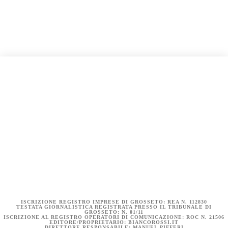
COOKIE POLICY (UE)
DICHIARAZIONE SULLA PRIVACY (UE)
BIANCOROSSI.IT – LA STORIA
ISCRIZIONE REGISTRO IMPRESE DI GROSSETO: REA N. 112830
TESTATA GIORNALISTICA REGISTRATA PRESSO IL TRIBUNALE DI
GROSSETO: N. 01/11
ISCRIZIONE AL REGISTRO OPERATORI DI COMUNICAZIONE: ROC N. 21506
EDITORE/PROPRIETARIO: BIANCOROSSI.IT
DIRETTORE RESPONSABILE: MANUEL PIFFERI