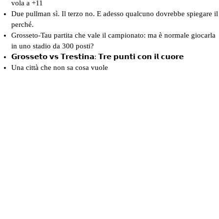
vola a +11
Due pullman sì. Il terzo no. E adesso qualcuno dovrebbe spiegare il
perché.
Grosseto-Tau partita che vale il campionato: ma è normale giocarla
in uno stadio da 300 posti?
𝗚𝗿𝗼𝘀𝘀𝗲𝘁𝗼 𝘃𝘀 𝗧𝗿𝗲𝘀𝘁𝗶𝗻𝗮: 𝗧𝗿𝗲 𝗽𝘂𝗻𝘁𝗶 𝗰𝗼𝗻 𝗶𝗹 𝗰𝘂𝗼𝗿𝗲
Una città che non sa cosa vuole