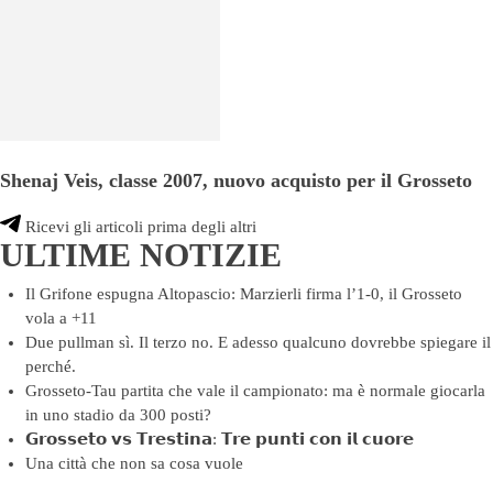
Shenaj Veis, classe 2007, nuovo acquisto per il Grosseto
Ricevi gli articoli prima degli altri
ULTIME NOTIZIE
Il Grifone espugna Altopascio: Marzierli firma l’1-0, il Grosseto
vola a +11
Due pullman sì. Il terzo no. E adesso qualcuno dovrebbe spiegare il
perché.
Grosseto-Tau partita che vale il campionato: ma è normale giocarla
in uno stadio da 300 posti?
𝗚𝗿𝗼𝘀𝘀𝗲𝘁𝗼 𝘃𝘀 𝗧𝗿𝗲𝘀𝘁𝗶𝗻𝗮: 𝗧𝗿𝗲 𝗽𝘂𝗻𝘁𝗶 𝗰𝗼𝗻 𝗶𝗹 𝗰𝘂𝗼𝗿𝗲
Una città che non sa cosa vuole