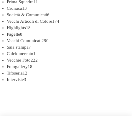
Prima Squadra
11
Cronaca
13
Società & Comunicati
6
Vecchi Articoli di Colore
174
Highlights
18
Pagelle
8
Vecchi Comunicati
290
Sala stampa
7
Calciomercato
1
Vecchie Foto
222
Fotogallery
18
Tifoseria
12
Interviste
3