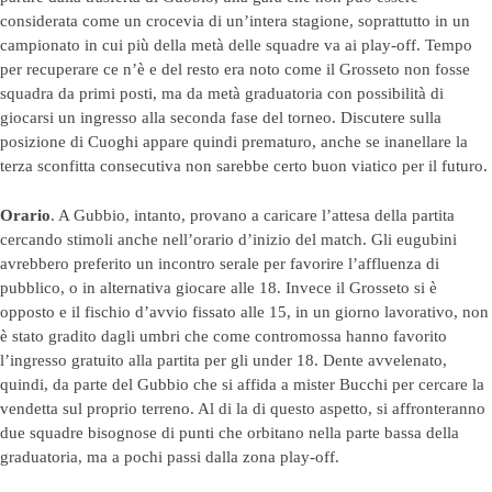
considerata come un crocevia di un’intera stagione, soprattutto in un
campionato in cui più della metà delle squadre va ai play-off. Tempo
per recuperare ce n’è e del resto era noto come il Grosseto non fosse
squadra da primi posti, ma da metà graduatoria con possibilità di
giocarsi un ingresso alla seconda fase del torneo. Discutere sulla
posizione di Cuoghi appare quindi prematuro, anche se inanellare la
terza sconfitta consecutiva non sarebbe certo buon viatico per il futuro.
Orario
. A Gubbio, intanto, provano a caricare l’attesa della partita
cercando stimoli anche nell’orario d’inizio del match. Gli eugubini
avrebbero preferito un incontro serale per favorire l’affluenza di
pubblico, o in alternativa giocare alle 18. Invece il Grosseto si è
opposto e il fischio d’avvio fissato alle 15, in un giorno lavorativo, non
è stato gradito dagli umbri che come contromossa hanno favorito
l’ingresso gratuito alla partita per gli under 18. Dente avvelenato,
quindi, da parte del Gubbio che si affida a mister Bucchi per cercare la
vendetta sul proprio terreno. Al di la di questo aspetto, si affronteranno
due squadre bisognose di punti che orbitano nella parte bassa della
graduatoria, ma a pochi passi dalla zona play-off.