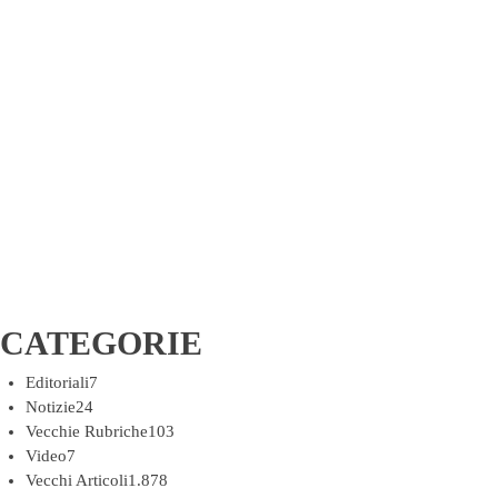
CATEGORIE
Editoriali
7
Notizie
24
Vecchie Rubriche
103
Video
7
Vecchi Articoli
1.878