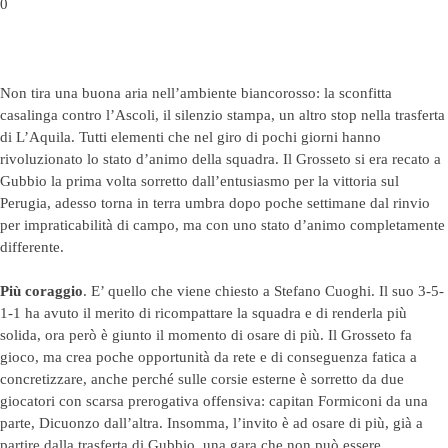
0
Non tira una buona aria nell’ambiente biancorosso
: la sconfitta
casalinga contro l’Ascoli, il silenzio stampa, un altro stop nella trasferta
di L’Aquila. Tutti elementi che nel giro di pochi giorni hanno
rivoluzionato lo stato d’animo della squadra. Il Grosseto si era recato a
Gubbio la prima volta sorretto dall’entusiasmo per la vittoria sul
Perugia, adesso torna in terra umbra dopo poche settimane dal rinvio
per impraticabilità di campo, ma con uno stato d’animo completamente
differente.
Più coraggio
. E’ quello che viene chiesto a Stefano Cuoghi. Il suo 3-5-
1-1 ha avuto il merito di ricompattare la squadra e di renderla più
solida, ora però è giunto il momento di osare di più. Il Grosseto fa
gioco, ma crea poche opportunità da rete e di conseguenza fatica a
concretizzare, anche perché sulle corsie esterne è sorretto da due
giocatori con scarsa prerogativa offensiva: capitan Formiconi da una
parte, Dicuonzo dall’altra. Insomma, l’invito è ad osare di più, già a
partire dalla trasferta di Gubbio, una gara che non può essere