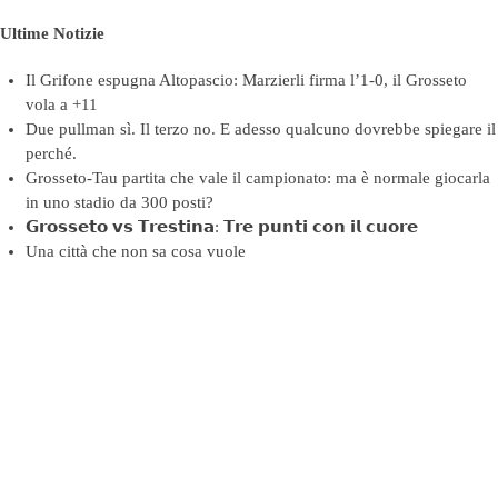
Ultime Notizie
Il Grifone espugna Altopascio: Marzierli firma l’1-0, il Grosseto
vola a +11
Due pullman sì. Il terzo no. E adesso qualcuno dovrebbe spiegare il
perché.
Grosseto-Tau partita che vale il campionato: ma è normale giocarla
in uno stadio da 300 posti?
𝗚𝗿𝗼𝘀𝘀𝗲𝘁𝗼 𝘃𝘀 𝗧𝗿𝗲𝘀𝘁𝗶𝗻𝗮: 𝗧𝗿𝗲 𝗽𝘂𝗻𝘁𝗶 𝗰𝗼𝗻 𝗶𝗹 𝗰𝘂𝗼𝗿𝗲
Una città che non sa cosa vuole