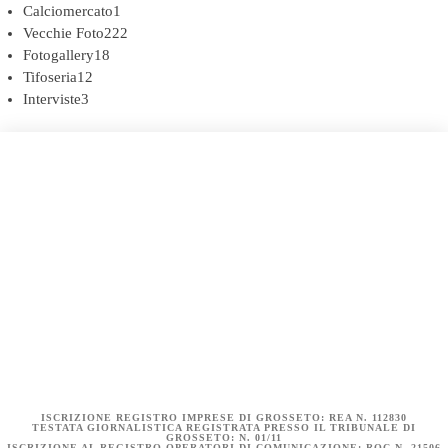
Calciomercato
1
Vecchie Foto
222
Fotogallery
18
Tifoseria
12
Interviste
3
COOKIE POLICY (UE)
DICHIARAZIONE SULLA PRIVACY (UE)
BIANCOROSSI.IT – LA STORIA
ISCRIZIONE REGISTRO IMPRESE DI GROSSETO: REA N. 112830
TESTATA GIORNALISTICA REGISTRATA PRESSO IL TRIBUNALE DI
GROSSETO: N. 01/11
ISCRIZIONE AL REGISTRO OPERATORI DI COMUNICAZIONE: ROC N. 21506