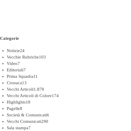
Categorie
Notizie
24
Vecchie Rubriche
103
Video
7
Editoriali
7
Prima Squadra
11
Cronaca
13
Vecchi Articoli
1.878
Vecchi Articoli di Colore
174
Highlights
18
Pagelle
8
Società & Comunicati
6
Vecchi Comunicati
290
Sala stampa
7