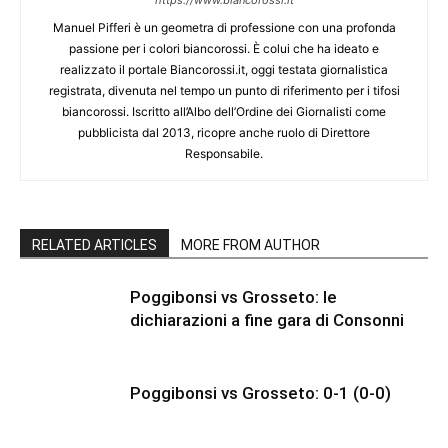
https://www.biancorossi.it
Manuel Pifferi è un geometra di professione con una profonda
passione per i colori biancorossi. È colui che ha ideato e
realizzato il portale Biancorossi.it, oggi testata giornalistica
registrata, divenuta nel tempo un punto di riferimento per i tifosi
biancorossi. Iscritto all’Albo dell’Ordine dei Giornalisti come
pubblicista dal 2013, ricopre anche ruolo di Direttore
Responsabile.
RELATED ARTICLES
MORE FROM AUTHOR
Poggibonsi vs Grosseto: le
dichiarazioni a fine gara di Consonni
Poggibonsi vs Grosseto: 0-1 (0-0)