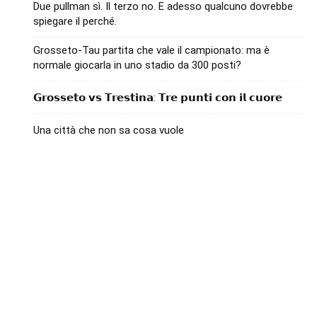
Due pullman sì. Il terzo no. E adesso qualcuno dovrebbe
spiegare il perché.
Grosseto-Tau partita che vale il campionato: ma è
normale giocarla in uno stadio da 300 posti?
𝗚𝗿𝗼𝘀𝘀𝗲𝘁𝗼 𝘃𝘀 𝗧𝗿𝗲𝘀𝘁𝗶𝗻𝗮: 𝗧𝗿𝗲 𝗽𝘂𝗻𝘁𝗶 𝗰𝗼𝗻 𝗶𝗹 𝗰𝘂𝗼𝗿𝗲
Una città che non sa cosa vuole