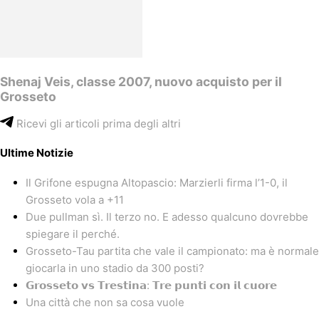
Shenaj Veis, classe 2007, nuovo acquisto per il
Grosseto
Ricevi gli articoli prima degli altri
Ultime Notizie
Il Grifone espugna Altopascio: Marzierli firma l’1-0, il
Grosseto vola a +11
Due pullman sì. Il terzo no. E adesso qualcuno dovrebbe
spiegare il perché.
Grosseto-Tau partita che vale il campionato: ma è normale
giocarla in uno stadio da 300 posti?
𝗚𝗿𝗼𝘀𝘀𝗲𝘁𝗼 𝘃𝘀 𝗧𝗿𝗲𝘀𝘁𝗶𝗻𝗮: 𝗧𝗿𝗲 𝗽𝘂𝗻𝘁𝗶 𝗰𝗼𝗻 𝗶𝗹 𝗰𝘂𝗼𝗿𝗲
Una città che non sa cosa vuole