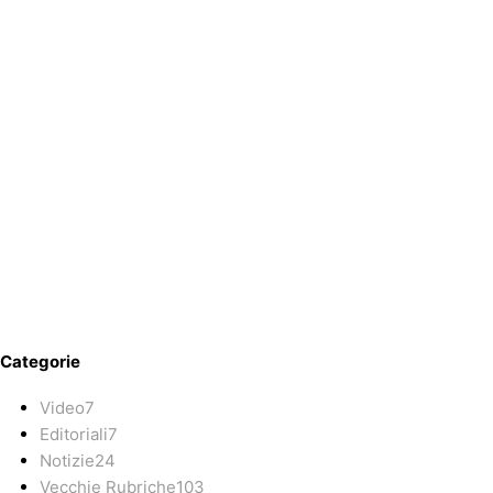
Categorie
Video
7
Editoriali
7
Notizie
24
Vecchie Rubriche
103