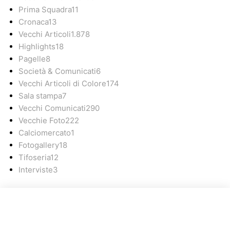
Prima Squadra
11
Cronaca
13
Vecchi Articoli
1.878
Highlights
18
Pagelle
8
Società & Comunicati
6
Vecchi Articoli di Colore
174
Sala stampa
7
Vecchi Comunicati
290
Vecchie Foto
222
Calciomercato
1
Fotogallery
18
Tifoseria
12
Interviste
3