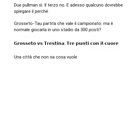
Due pullman sì. Il terzo no. E adesso qualcuno dovrebbe
spiegare il perché.
Grosseto-Tau partita che vale il campionato: ma è
normale giocarla in uno stadio da 300 posti?
𝗚𝗿𝗼𝘀𝘀𝗲𝘁𝗼 𝘃𝘀 𝗧𝗿𝗲𝘀𝘁𝗶𝗻𝗮: 𝗧𝗿𝗲 𝗽𝘂𝗻𝘁𝗶 𝗰𝗼𝗻 𝗶𝗹 𝗰𝘂𝗼𝗿𝗲
Una città che non sa cosa vuole