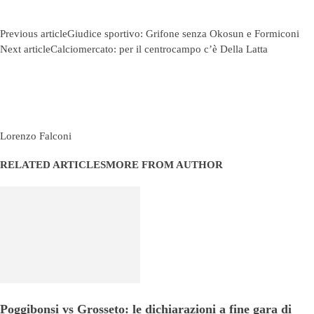
Previous article
Giudice sportivo: Grifone senza Okosun e Formiconi
Next article
Calciomercato: per il centrocampo c’è Della Latta
Lorenzo Falconi
RELATED ARTICLES
MORE FROM AUTHOR
Poggibonsi vs Grosseto: le dichiarazioni a fine gara di