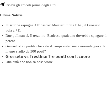
Ricevi gli articoli prima degli altri
Ultime Notizie
Il Grifone espugna Altopascio: Marzierli firma l’1-0, il Grosseto
vola a +11
Due pullman sì. Il terzo no. E adesso qualcuno dovrebbe spiegare il
perché.
Grosseto-Tau partita che vale il campionato: ma è normale giocarla
in uno stadio da 300 posti?
𝗚𝗿𝗼𝘀𝘀𝗲𝘁𝗼 𝘃𝘀 𝗧𝗿𝗲𝘀𝘁𝗶𝗻𝗮: 𝗧𝗿𝗲 𝗽𝘂𝗻𝘁𝗶 𝗰𝗼𝗻 𝗶𝗹 𝗰𝘂𝗼𝗿𝗲
Una città che non sa cosa vuole