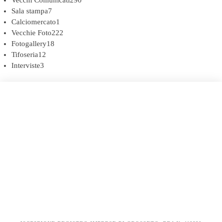
Sala stampa
7
Calciomercato
1
Vecchie Foto
222
Fotogallery
18
Tifoseria
12
Interviste
3
COOKIE POLICY (UE)
DICHIARAZIONE SULLA PRIVACY (UE)
BIANCOROSSI.IT – LA STORIA