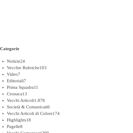
Categorie
Notizie
24
Vecchie Rubriche
103
Video
7
Editoriali
7
Prima Squadra
11
Cronaca
13
Vecchi Articoli
1.878
Società & Comunicati
6
Vecchi Articoli di Colore
174
Highlights
18
Pagelle
8
Vecchi Comunicati
290