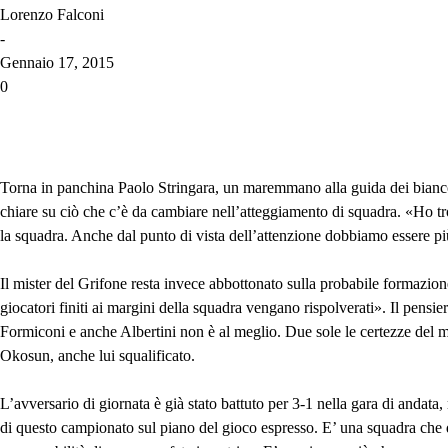
Lorenzo Falconi
-
Gennaio 17, 2015
0
Torna in panchina Paolo Stringara, un maremmano alla guida dei biancoro
chiare su ciò che c’è da cambiare nell’atteggiamento di squadra. «Ho tro
la squadra. Anche dal punto di vista dell’attenzione dobbiamo essere più
Il mister del Grifone resta invece abbottonato sulla probabile formazio
giocatori finiti ai margini della squadra vengano rispolverati». Il pen
Formiconi e anche Albertini non è al meglio. Due sole le certezze del mo
Okosun, anche lui squalificato.
L’avversario di giornata è già stato battuto per 3-1 nella gara di andata
di questo campionato sul piano del gioco espresso. E’ una squadra che d