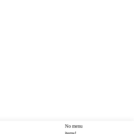
No menu
SEARCH
items!