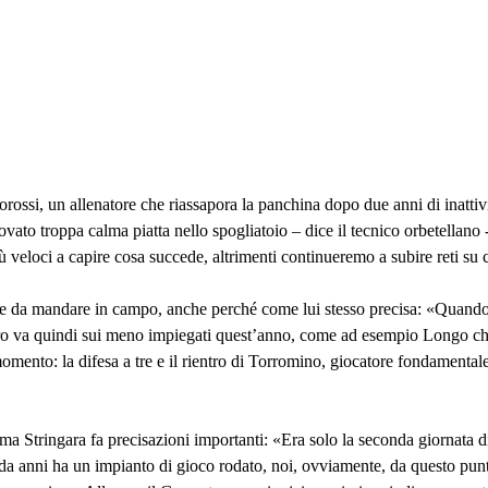
ssi, un allenatore che riassapora la panchina dopo due anni di inattivi
vato troppa calma piatta nello spogliatoio – dice il tecnico orbetellano
 veloci a capire cosa succede, altrimenti continueremo a subire reti su 
ne da mandare in campo, anche perché come lui stesso precisa: «Quando a
siero va quindi sui meno impiegati quest’anno, come ad esempio Longo che
mento: la difesa a tre e il rientro di Torromino, giocatore fondamentale
, ma Stringara fa precisazioni importanti: «Era solo la seconda giornata 
a anni ha un impianto di gioco rodato, noi, ovviamente, da questo punto