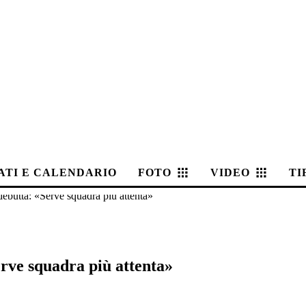
ATI E CALENDARIO
FOTO
VIDEO
TI
ebutta: «Serve squadra più attenta»
rve squadra più attenta»