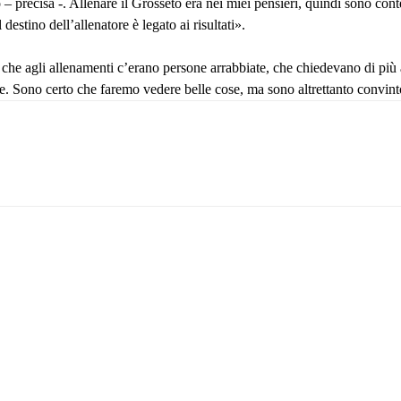
o – precisa -. Allenare il Grosseto era nei miei pensieri, quindi sono co
estino dell’allenatore è legato ai risultati».
e che agli allenamenti c’erano persone arrabbiate, che chiedevano di più
e. Sono certo che faremo vedere belle cose, ma sono altrettanto convinto