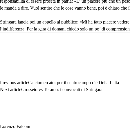
responsabilità di essere profeta in patria: «E’ un piacere più che un pes
le manda a dire. Vuol sentire che le cose vanno bene, poi è chiaro che il d
Stringara lancia poi un appello al pubblico: «Mi ha fatto piacere veder
l’indifferenza. Per la gara di domani chiedo solo un po’ di comprension
Previous article
Calciomercato: per il centrocampo c’è Della Latta
Next article
Grosseto vs Teramo: i convocati di Stringara
Lorenzo Falconi