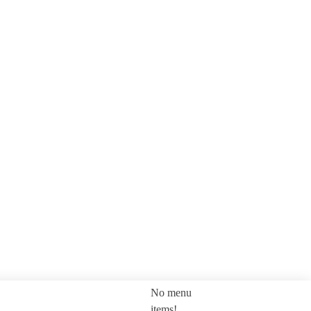
No menu
SEARCH
items!