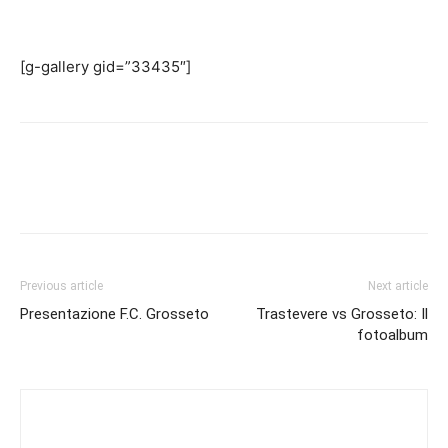
[g-gallery gid=”33435″]
Previous article
Next article
Presentazione F.C. Grosseto
Trastevere vs Grosseto: Il
fotoalbum