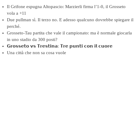
Il Grifone espugna Altopascio: Marzierli firma l’1-0, il Grosseto
vola a +11
Due pullman sì. Il terzo no. E adesso qualcuno dovrebbe spiegare il
perché.
Grosseto-Tau partita che vale il campionato: ma è normale giocarla
in uno stadio da 300 posti?
𝗚𝗿𝗼𝘀𝘀𝗲𝘁𝗼 𝘃𝘀 𝗧𝗿𝗲𝘀𝘁𝗶𝗻𝗮: 𝗧𝗿𝗲 𝗽𝘂𝗻𝘁𝗶 𝗰𝗼𝗻 𝗶𝗹 𝗰𝘂𝗼𝗿𝗲
Una città che non sa cosa vuole