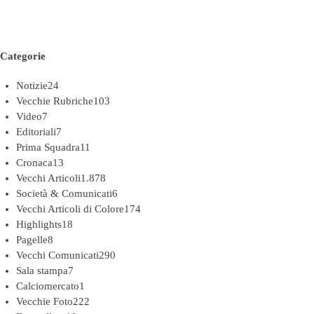
Categorie
Notizie
24
Vecchie Rubriche
103
Video
7
Editoriali
7
Prima Squadra
11
Cronaca
13
Vecchi Articoli
1.878
Società & Comunicati
6
Vecchi Articoli di Colore
174
Highlights
18
Pagelle
8
Vecchi Comunicati
290
Sala stampa
7
Calciomercato
1
Vecchie Foto
222