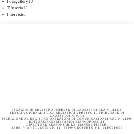
Fotogallery
18
Tifoseria
12
Interviste
3
COOKIE POLICY (UE)
DICHIARAZIONE SULLA PRIVACY (UE)
BIANCOROSSI.IT – LA STORIA
ISCRIZIONE REGISTRO IMPRESE DI GROSSETO: REA N. 112830
TESTATA GIORNALISTICA REGISTRATA PRESSO IL TRIBUNALE DI
GROSSETO: N. 01/11
ISCRIZIONE AL REGISTRO OPERATORI DI COMUNICAZIONE: ROC N. 21506
EDITORE/PROPRIETARIO: BIANCOROSSI.IT
DIRETTORE RESPONSABILE: MANUEL PIFFERI
SEDE: VIA VETULONIA N. 12 - 58100 GROSSETO P.I.: 01207010537