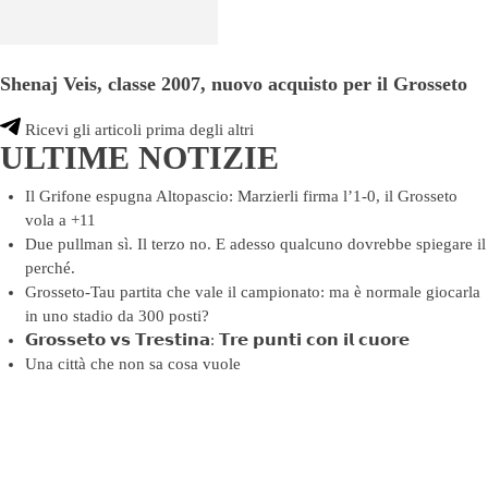
Shenaj Veis, classe 2007, nuovo acquisto per il Grosseto
Ricevi gli articoli prima degli altri
ULTIME NOTIZIE
Il Grifone espugna Altopascio: Marzierli firma l’1-0, il Grosseto
vola a +11
Due pullman sì. Il terzo no. E adesso qualcuno dovrebbe spiegare il
perché.
Grosseto-Tau partita che vale il campionato: ma è normale giocarla
in uno stadio da 300 posti?
𝗚𝗿𝗼𝘀𝘀𝗲𝘁𝗼 𝘃𝘀 𝗧𝗿𝗲𝘀𝘁𝗶𝗻𝗮: 𝗧𝗿𝗲 𝗽𝘂𝗻𝘁𝗶 𝗰𝗼𝗻 𝗶𝗹 𝗰𝘂𝗼𝗿𝗲
Una città che non sa cosa vuole