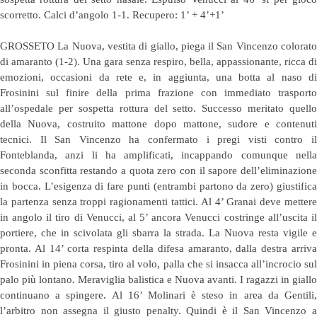
scorretto. Calci d’angolo 1-1. Recupero: 1’ + 4’+1’
GROSSETO La Nuova, vestita di giallo, piega il San Vincenzo colorato
di amaranto (1-2). Una gara senza respiro, bella, appassionante, ricca di
emozioni, occasioni da rete e, in aggiunta, una botta al naso di
Frosinini sul finire della prima frazione con immediato trasporto
all’ospedale per sospetta rottura del setto. Successo meritato quello
della Nuova, costruito mattone dopo mattone, sudore e contenuti
tecnici. Il San Vincenzo ha confermato i pregi visti contro il
Fonteblanda, anzi li ha amplificati, incappando comunque nella
seconda sconfitta restando a quota zero con il sapore dell’eliminazione
in bocca. L’esigenza di fare punti (entrambi partono da zero) giustifica
la partenza senza troppi ragionamenti tattici. Al 4’ Granai deve mettere
in angolo il tiro di Venucci, al 5’ ancora Venucci costringe all’uscita il
portiere, che in scivolata gli sbarra la strada. La Nuova resta vigile e
pronta. Al 14’ corta respinta della difesa amaranto, dalla destra arriva
Frosinini in piena corsa, tiro al volo, palla che si insacca all’incrocio sul
palo più lontano. Meraviglia balistica e Nuova avanti. I ragazzi in giallo
continuano a spingere. Al 16’ Molinari è steso in area da Gentili,
l’arbitro non assegna il giusto penalty. Quindi è il San Vincenzo a