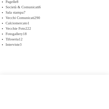
Pagelle
8
Società & Comunicati
6
Sala stampa
7
Vecchi Comunicati
290
Calciomercato
1
Vecchie Foto
222
Fotogallery
18
Tifoseria
12
Interviste
3