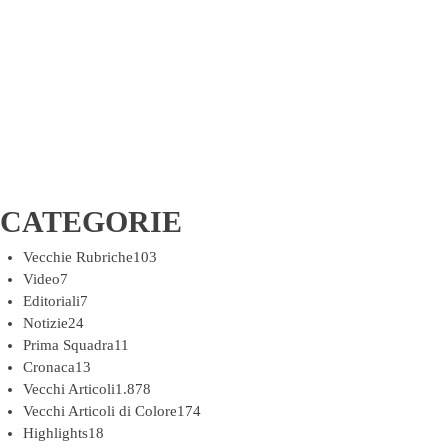
CATEGORIE
Vecchie Rubriche
103
Video
7
Editoriali
7
Notizie
24
Prima Squadra
11
Cronaca
13
Vecchi Articoli
1.878
Vecchi Articoli di Colore
174
Highlights
18