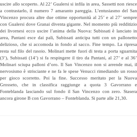
uscire allo scoperto. Al 22’ Gualersi si infila in area, Sassetti non riesce
a contrastarlo, il numero 7 amaranto pareggia. L’entusiasmo del San
Vincenzo procura altre due ottime opportunità al 25’ e al 27’ sempre
con Gualersi dove Granai diventa gigante. Nel momento più redditizio
dei livornesi ecco uscire l’anima della Nuova: Subissati è lanciato in
area, Pantani esce dai pali, Subissati anticipa tutti con un pallonetto
delizioso, che si accomoda in fondo al sacco. Fine tempo. La ripresa
resta sul filo del rasoio. Molinari mette fuori di testa a porta sguarnita
(3’), Subissati (14’) si fa respingere il tiro da Pantani, al 27’ e al 36’
Molinari sciupa palloni d’oro. Il San Vincenzo non si arrende mai, il
nervosismo è strisciante e ne fa le spese Venucci rimediando un rosso
per gioco scorretto. Poi la fine. Successo meritato per la Nuova
Grosseto, che in classifica raggiunge a quota 3 Gavorrano e
Fonteblanda lasciando sul fondo il San Vincenzo con zero. Stasera
ancora girone B con Gavorrano – Fonteblanda. Si parte alle 21,30.