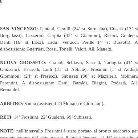
0
SAN VINCENZO
: Pantani, Gentili (24’ st Sorresina), Coscia (13’ s
Burgalassi), Lazzerini, Carpita (33’ st Giannoni), Ristori, Gualersi,
Danti (16’ st Elezi), Ladu, Venucci, Perillo (4’ st Bussotti). A
disposizione: Guerrieri, Rossi, Tonelli, Valori. All. Manetti.
NUOVA GROSSETO
: Granai, Schiavo, Sassetti, Tartaglia (41’ s
Ghizzani), Tistarelli, Lolli (31’ st Abbate), Frosinini (1’ st Addis),
Giommoni (24’ st Presicci), Subissati (30’ st Mazzieri), Molinari,
Parentini. A disposizione: Dani, Baraldi, Biagini, Podestà. All.
Bernabini.
ARBITRO
: Sanità (assistenti Di Monaco e Giordano).
RETI
: 14’ Frosinini, 22’ Gualersi, 39’ Subissati.
NOTE
: nell’intervallo Frosinini è stato portato al pronto soccorso per
sospetta rottura del setto nasale. Espulso Venucci al 46’ st per gioco