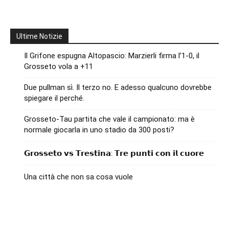
Ultime Notizie
Il Grifone espugna Altopascio: Marzierli firma l’1-0, il
Grosseto vola a +11
Due pullman sì. Il terzo no. E adesso qualcuno dovrebbe
spiegare il perché.
Grosseto-Tau partita che vale il campionato: ma è
normale giocarla in uno stadio da 300 posti?
𝗚𝗿𝗼𝘀𝘀𝗲𝘁𝗼 𝘃𝘀 𝗧𝗿𝗲𝘀𝘁𝗶𝗻𝗮: 𝗧𝗿𝗲 𝗽𝘂𝗻𝘁𝗶 𝗰𝗼𝗻 𝗶𝗹 𝗰𝘂𝗼𝗿𝗲
Una città che non sa cosa vuole