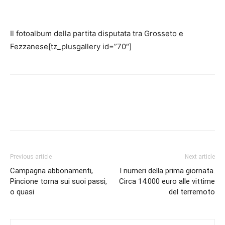
Il fotoalbum della partita disputata tra Grosseto e
Fezzanese
[tz_plusgallery id=”70″]
Previous article
Next article
Campagna abbonamenti,
I numeri della prima giornata.
Pincione torna sui suoi passi,
Circa 14.000 euro alle vittime
o quasi
del terremoto