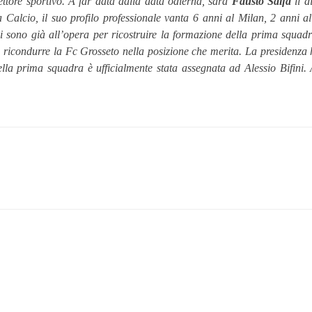
ttore sportivo.
A far data dalla data odierna, sarà
Fausto Salfa
il d
a Calcio, il suo profilo professionale vanta 6 anni al Milan, 2 anni 
ci sono già all’opera per ricostruire la formazione della prima squadra
e ricondurre la Fc Grosseto nella posizione che merita.
La presidenza h
la prima squadra è ufficialmente stata assegnata ad Alessio Bifini.