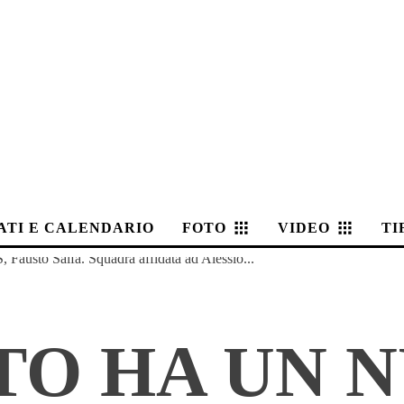
ATI E CALENDARIO
FOTO
VIDEO
TI
 Fausto Salfa. Squadra affidata ad Alessio...
TO HA UN N