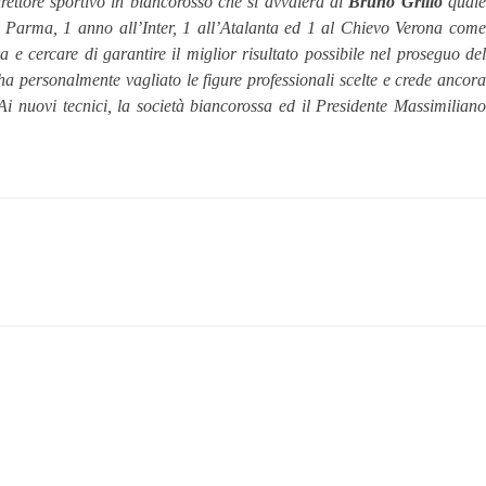
irettore sportivo in biancorosso che si avvalerà di
Bruno Grillo
quale
al Parma, 1 anno all’Inter, 1 all’Atalanta ed 1 al Chievo Verona com
 e cercare di garantire il miglior risultato possibile nel proseguo de
a personalmente vagliato le figure professionali scelte e crede ancor
Ai nuovi tecnici, la società biancorossa ed il Presidente Massimilian