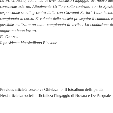
La Fc Grosseto, comunica di aver concluso l’ingaggio del nuovo dire
consulente esterno.
Attualmente Grillo è sotto contratto con lo Spezi
responsabile scouting centro Italia con Giovanni Sartori.
I due tecni
campionato in corso.
E’ volontà della società proseguire il cammino 
possibile realizzare un buon campionato di vertice.
La conduzione del
augurano buon lavoro.
Fc Grosseto
Il presidente Massimiliano Pincione
Previous article
Grosseto vs Ghivizzano: Il fotoalbum della partita
Next article
La società ufficializza l’ingaggio di Novara e De Pasquale