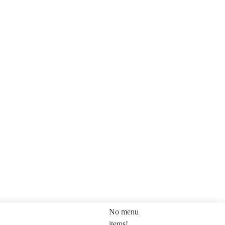
No menu
SEARCH
items!