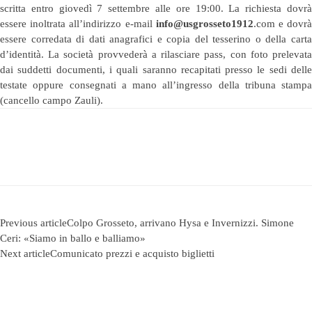
scritta entro giovedì 7 settembre alle ore 19:00. La richiesta dovrà
essere inoltrata all’indirizzo e-mail
info@usgrosseto1912
.com
e dovr
essere corredata di dati anagrafici e copia del tesserino o della carta
d’identità. La società provvederà a rilasciare pass, con foto prelevata
dai suddetti documenti, i quali saranno recapitati presso le sedi delle
testate oppure consegnati a mano all’ingresso della tribuna stampa
(cancello campo Zauli).
Previous article
Colpo Grosseto, arrivano Hysa e Invernizzi. Simone
Ceri: «Siamo in ballo e balliamo»
Next article
Comunicato prezzi e acquisto biglietti