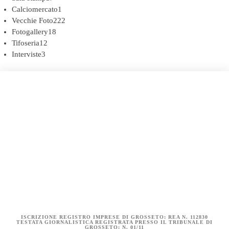
Calciomercato
1
Vecchie Foto
222
Fotogallery
18
Tifoseria
12
Interviste
3
COOKIE POLICY (UE)
DICHIARAZIONE SULLA PRIVACY (UE)
BIANCOROSSI.IT – LA STORIA
ISCRIZIONE REGISTRO IMPRESE DI GROSSETO: REA N. 112830
TESTATA GIORNALISTICA REGISTRATA PRESSO IL TRIBUNALE DI
GROSSETO: N. 01/11