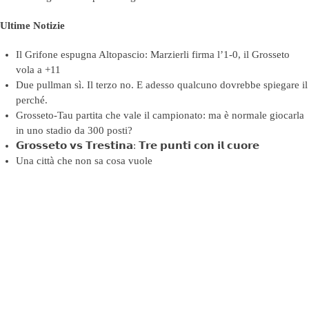
Ultime Notizie
Il Grifone espugna Altopascio: Marzierli firma l’1-0, il Grosseto
vola a +11
Due pullman sì. Il terzo no. E adesso qualcuno dovrebbe spiegare il
perché.
Grosseto-Tau partita che vale il campionato: ma è normale giocarla
in uno stadio da 300 posti?
𝗚𝗿𝗼𝘀𝘀𝗲𝘁𝗼 𝘃𝘀 𝗧𝗿𝗲𝘀𝘁𝗶𝗻𝗮: 𝗧𝗿𝗲 𝗽𝘂𝗻𝘁𝗶 𝗰𝗼𝗻 𝗶𝗹 𝗰𝘂𝗼𝗿𝗲
Una città che non sa cosa vuole