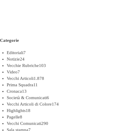
Categorie
Editoriali
7
Notizie
24
Vecchie Rubriche
103
Video
7
Vecchi Articoli
1.878
Prima Squadra
11
Cronaca
13
Società & Comunicati
6
Vecchi Articoli di Colore
174
Highlights
18
Pagelle
8
Vecchi Comunicati
290
Sala stampa
7