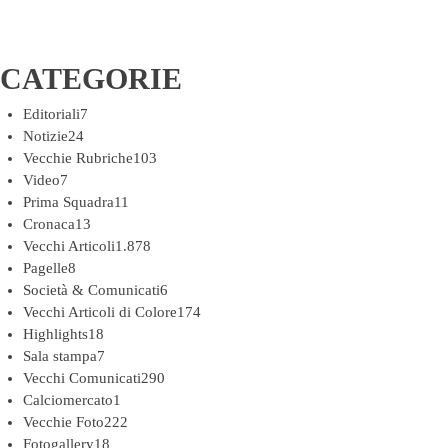
CATEGORIE
Editoriali
7
Notizie
24
Vecchie Rubriche
103
Video
7
Prima Squadra
11
Cronaca
13
Vecchi Articoli
1.878
Pagelle
8
Società & Comunicati
6
Vecchi Articoli di Colore
174
Highlights
18
Sala stampa
7
Vecchi Comunicati
290
Calciomercato
1
Vecchie Foto
222
Fotogallery
18