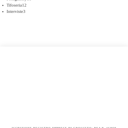
Tifoseria
12
Interviste
3
COOKIE POLICY (UE)
DICHIARAZIONE SULLA PRIVACY (UE)
BIANCOROSSI.IT – LA STORIA