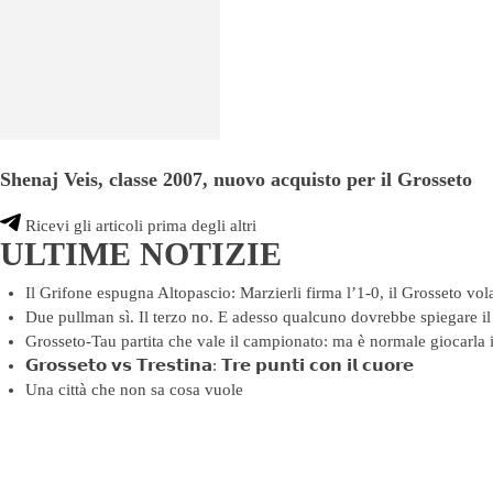
Shenaj Veis, classe 2007, nuovo acquisto per il Grosseto
Ricevi gli articoli prima degli altri
ULTIME NOTIZIE
Il Grifone espugna Altopascio: Marzierli firma l’1-0, il Grosseto vol
Due pullman sì. Il terzo no. E adesso qualcuno dovrebbe spiegare il 
Grosseto-Tau partita che vale il campionato: ma è normale giocarla 
𝗚𝗿𝗼𝘀𝘀𝗲𝘁𝗼 𝘃𝘀 𝗧𝗿𝗲𝘀𝘁𝗶𝗻𝗮: 𝗧𝗿𝗲 𝗽𝘂𝗻𝘁𝗶 𝗰𝗼𝗻 𝗶𝗹 𝗰𝘂𝗼𝗿𝗲
Una città che non sa cosa vuole