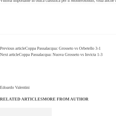
Vittoria importante in ottica classifica per il Monterotondo, vista anche 
Previous article
Coppa Passalacqua: Grosseto vs Orbetello 3-1
Next article
Coppa Passalacqua: Nuova Grosseto vs Invicta 1-3
Edoardo Valentini
RELATED ARTICLES
MORE FROM AUTHOR