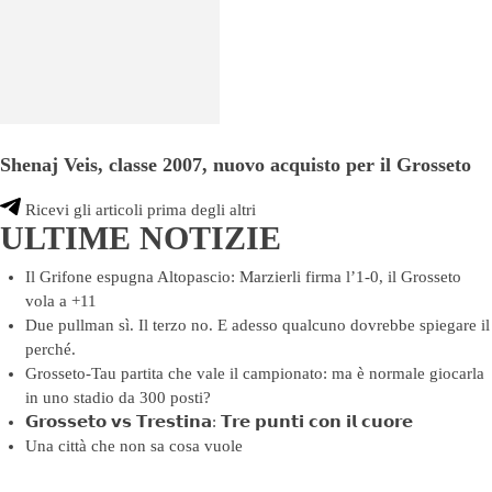
Shenaj Veis, classe 2007, nuovo acquisto per il Grosseto
Ricevi gli articoli prima degli altri
ULTIME NOTIZIE
Il Grifone espugna Altopascio: Marzierli firma l’1-0, il Grosseto
vola a +11
Due pullman sì. Il terzo no. E adesso qualcuno dovrebbe spiegare il
perché.
Grosseto-Tau partita che vale il campionato: ma è normale giocarla
in uno stadio da 300 posti?
𝗚𝗿𝗼𝘀𝘀𝗲𝘁𝗼 𝘃𝘀 𝗧𝗿𝗲𝘀𝘁𝗶𝗻𝗮: 𝗧𝗿𝗲 𝗽𝘂𝗻𝘁𝗶 𝗰𝗼𝗻 𝗶𝗹 𝗰𝘂𝗼𝗿𝗲
Una città che non sa cosa vuole