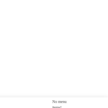
No menu
SEARCH
items!