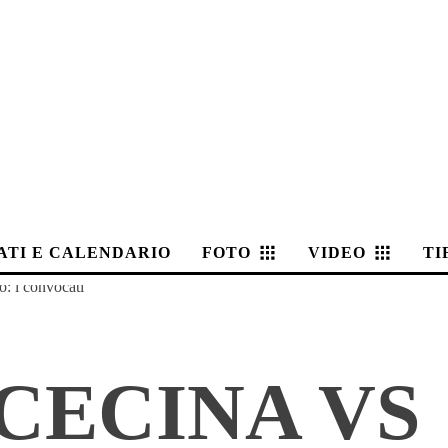
ATI E CALENDARIO
FOTO
VIDEO
TI
o: i convocati
CECINA VS