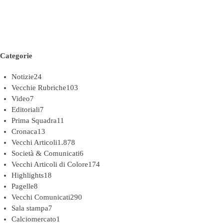
Categorie
Notizie
24
Vecchie Rubriche
103
Video
7
Editoriali
7
Prima Squadra
11
Cronaca
13
Vecchi Articoli
1.878
Società & Comunicati
6
Vecchi Articoli di Colore
174
Highlights
18
Pagelle
8
Vecchi Comunicati
290
Sala stampa
7
Calciomercato
1