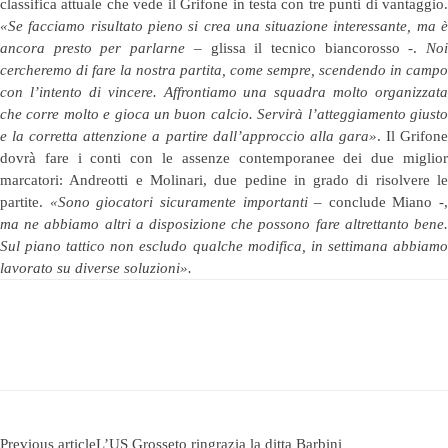
classifica attuale che vede il Grifone in testa con tre punti di vantaggio.
«Se facciamo risultato pieno si crea una situazione interessante, ma è
ancora presto per parlarne
– glissa il tecnico biancorosso -.
No
cercheremo di fare la nostra partita, come sempre, scendendo in campo
con l’intento di vincere. Affrontiamo una squadra molto organizzata
che corre molto e gioca un buon calcio. Servirà l’atteggiamento giusto
e la corretta attenzione a partire dall’approccio alla gara»
. Il Grifon
dovrà fare i conti con le assenze contemporanee dei due miglior
marcatori: Andreotti e Molinari, due pedine in grado di risolvere le
partite.
«Sono giocatori sicuramente importanti
– conclude Miano -,
ma ne abbiamo altri a disposizione che possono fare altrettanto bene.
Sul piano tattico non escludo qualche modifica, in settimana abbiamo
lavorato su diverse soluzioni».
Previous article
L’US Grosseto ringrazia la ditta Barbini