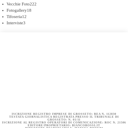
Vecchie Foto
222
Fotogallery
18
Tifoseria
12
Interviste
3
COOKIE POLICY (UE)
DICHIARAZIONE SULLA PRIVACY (UE)
BIANCOROSSI.IT – LA STORIA
ISCRIZIONE REGISTRO IMPRESE DI GROSSETO: REA N. 112830
TESTATA GIORNALISTICA REGISTRATA PRESSO IL TRIBUNALE DI
GROSSETO: N. 01/11
ISCRIZIONE AL REGISTRO OPERATORI DI COMUNICAZIONE: ROC N. 21506
EDITORE/PROPRIETARIO: BIANCOROSSI.IT