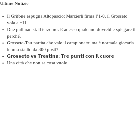
Ultime Notizie
Il Grifone espugna Altopascio: Marzierli firma l’1-0, il Grosseto
vola a +11
Due pullman sì. Il terzo no. E adesso qualcuno dovrebbe spiegare il
perché.
Grosseto-Tau partita che vale il campionato: ma è normale giocarla
in uno stadio da 300 posti?
𝗚𝗿𝗼𝘀𝘀𝗲𝘁𝗼 𝘃𝘀 𝗧𝗿𝗲𝘀𝘁𝗶𝗻𝗮: 𝗧𝗿𝗲 𝗽𝘂𝗻𝘁𝗶 𝗰𝗼𝗻 𝗶𝗹 𝗰𝘂𝗼𝗿𝗲
Una città che non sa cosa vuole