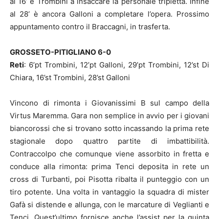
al 16’ è Trombini a insaccare la personale tripletta. Infine
al 28’ è ancora Galloni a completare l’opera. Prossimo
appuntamento contro il Braccagni, in trasferta.
GROSSETO-PITIGLIANO 6-0
Reti
: 6’pt Trombini, 12’pt Galloni, 29’pt Trombini, 12’st Di
Chiara, 16’st Trombini, 28’st Galloni
Vincono di rimonta i Giovanissimi B sul campo della
Virtus Maremma. Gara non semplice in avvio per i giovani
biancorossi che si trovano sotto incassando la prima rete
stagionale dopo quattro partite di imbattibilità.
Contraccolpo che comunque viene assorbito in fretta e
conduce alla rimonta: prima Tenci deposita in rete un
cross di Turbanti, poi Pisotta ribalta il punteggio con un
tiro potente. Una volta in vantaggio la squadra di mister
Gafà si distende e allunga, con le marcature di Veglianti e
Tenci. Quest’ultimo fornisce anche l’assist per la quinta