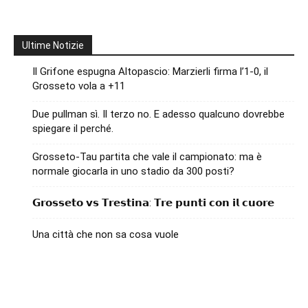
Ultime Notizie
Il Grifone espugna Altopascio: Marzierli firma l’1-0, il
Grosseto vola a +11
Due pullman sì. Il terzo no. E adesso qualcuno dovrebbe
spiegare il perché.
Grosseto-Tau partita che vale il campionato: ma è
normale giocarla in uno stadio da 300 posti?
𝗚𝗿𝗼𝘀𝘀𝗲𝘁𝗼 𝘃𝘀 𝗧𝗿𝗲𝘀𝘁𝗶𝗻𝗮: 𝗧𝗿𝗲 𝗽𝘂𝗻𝘁𝗶 𝗰𝗼𝗻 𝗶𝗹 𝗰𝘂𝗼𝗿𝗲
Una città che non sa cosa vuole