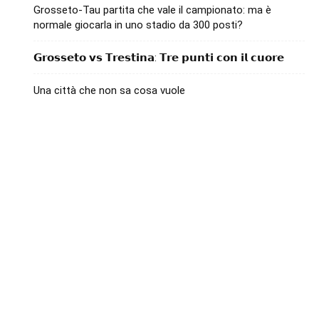
Grosseto-Tau partita che vale il campionato: ma è
normale giocarla in uno stadio da 300 posti?
𝗚𝗿𝗼𝘀𝘀𝗲𝘁𝗼 𝘃𝘀 𝗧𝗿𝗲𝘀𝘁𝗶𝗻𝗮: 𝗧𝗿𝗲 𝗽𝘂𝗻𝘁𝗶 𝗰𝗼𝗻 𝗶𝗹 𝗰𝘂𝗼𝗿𝗲
Una città che non sa cosa vuole