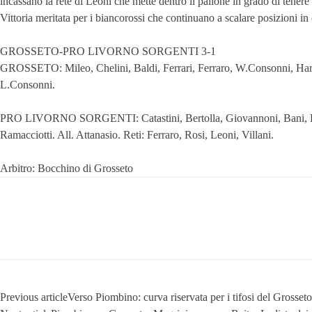
incassano la rete di Leoni che mette dentro il pallone in grado di tenere i
Vittoria meritata per i biancorossi che continuano a scalare posizioni in 
GROSSETO-PRO LIVORNO SORGENTI 3-1
GROSSETO: Mileo, Chelini, Baldi, Ferrari, Ferraro, W.Consonni, Harea,
L.Consonni.
PRO LIVORNO SORGENTI: Catastini, Bertolla, Giovannoni, Bani, Rosato,
Ramacciotti. All. Attanasio. Reti: Ferraro, Rosi, Leoni, Villani.
Arbitro: Bocchino di Grosseto
Previous article
Verso Piombino: curva riservata per i tifosi del Grosseto