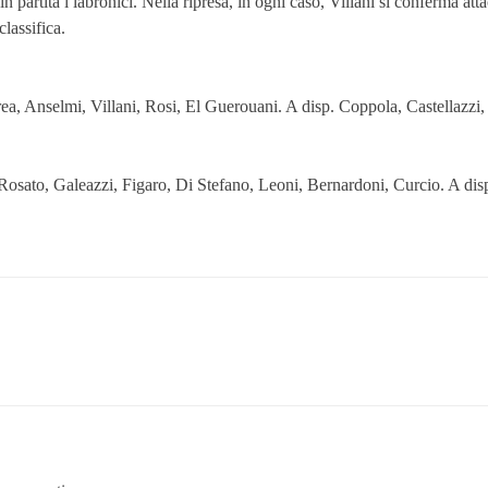
n partita i labronici. Nella ripresa, in ogni caso, Villani si conferma atta
classifica.
 Anselmi, Villani, Rosi, El Guerouani. A disp. Coppola, Castellazzi, T
 Galeazzi, Figaro, Di Stefano, Leoni, Bernardoni, Curcio. A disp. St