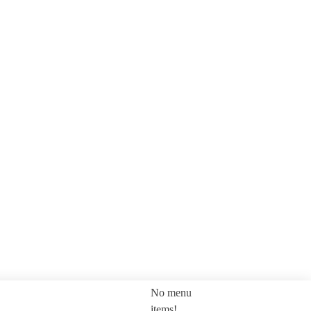
No menu
SEARCH
items!