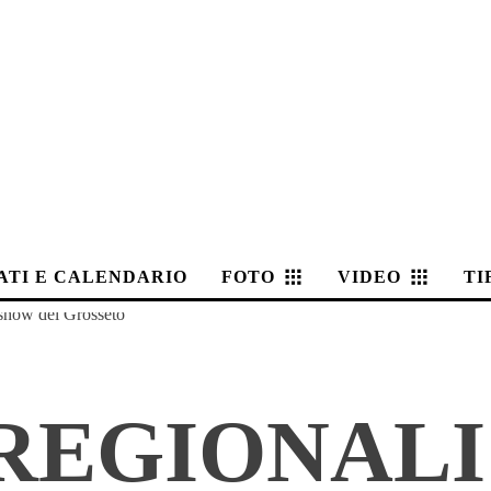
ATI E CALENDARIO
FOTO
VIDEO
TI
 show del Grosseto
REGIONALI