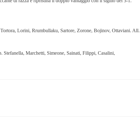
ccante di razza e ripristina il doppio vantaggio con il sigillo del 3-1.
ortora, Lorini, Rrumbullaku, Sartore, Zorone, Bojinov, Ottaviani. All.
efanella, Marchetti, Simeone, Sainati, Filippi, Casalini,