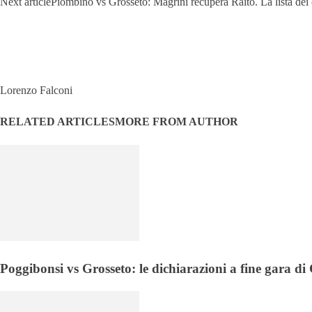
Next article
Piombino vs Grosseto: Magrini recupera Raito. La lista dei
Lorenzo Falconi
RELATED ARTICLES
MORE FROM AUTHOR
Poggibonsi vs Grosseto: le dichiarazioni a fine gara d