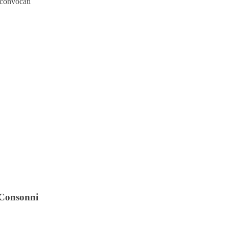
 convocati
i Consonni