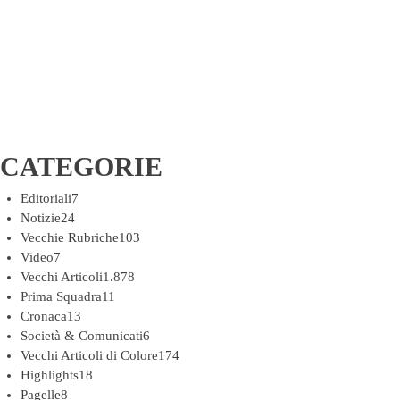
CATEGORIE
Editoriali
7
Notizie
24
Vecchie Rubriche
103
Video
7
Vecchi Articoli
1.878
Prima Squadra
11
Cronaca
13
Società & Comunicati
6
Vecchi Articoli di Colore
174
Highlights
18
Pagelle
8