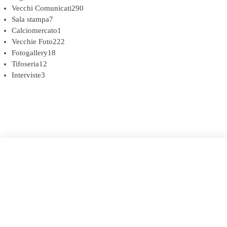
Vecchi Comunicati
290
Sala stampa
7
Calciomercato
1
Vecchie Foto
222
Fotogallery
18
Tifoseria
12
Interviste
3