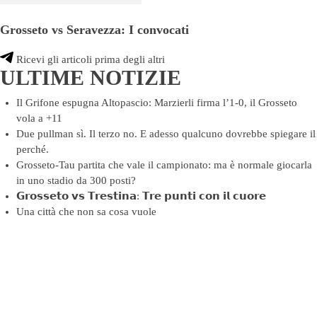
Grosseto vs Seravezza: I convocati
Ricevi gli articoli prima degli altri
ULTIME NOTIZIE
Il Grifone espugna Altopascio: Marzierli firma l’1-0, il Grosseto
vola a +11
Due pullman sì. Il terzo no. E adesso qualcuno dovrebbe spiegare il
perché.
Grosseto-Tau partita che vale il campionato: ma è normale giocarla
in uno stadio da 300 posti?
𝗚𝗿𝗼𝘀𝘀𝗲𝘁𝗼 𝘃𝘀 𝗧𝗿𝗲𝘀𝘁𝗶𝗻𝗮: 𝗧𝗿𝗲 𝗽𝘂𝗻𝘁𝗶 𝗰𝗼𝗻 𝗶𝗹 𝗰𝘂𝗼𝗿𝗲
Una città che non sa cosa vuole