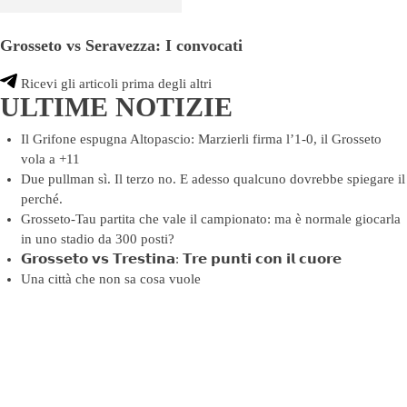
Grosseto vs Seravezza: I convocati
Ricevi gli articoli prima degli altri
ULTIME NOTIZIE
Il Grifone espugna Altopascio: Marzierli firma l’1-0, il Grosseto
vola a +11
Due pullman sì. Il terzo no. E adesso qualcuno dovrebbe spiegare il
perché.
Grosseto-Tau partita che vale il campionato: ma è normale giocarla
in uno stadio da 300 posti?
𝗚𝗿𝗼𝘀𝘀𝗲𝘁𝗼 𝘃𝘀 𝗧𝗿𝗲𝘀𝘁𝗶𝗻𝗮: 𝗧𝗿𝗲 𝗽𝘂𝗻𝘁𝗶 𝗰𝗼𝗻 𝗶𝗹 𝗰𝘂𝗼𝗿𝗲
Una città che non sa cosa vuole