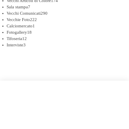
Vecchi Articoli di Colore
174
Sala stampa
7
Vecchi Comunicati
290
Vecchie Foto
222
Calciomercato
1
Fotogallery
18
Tifoseria
12
Interviste
3