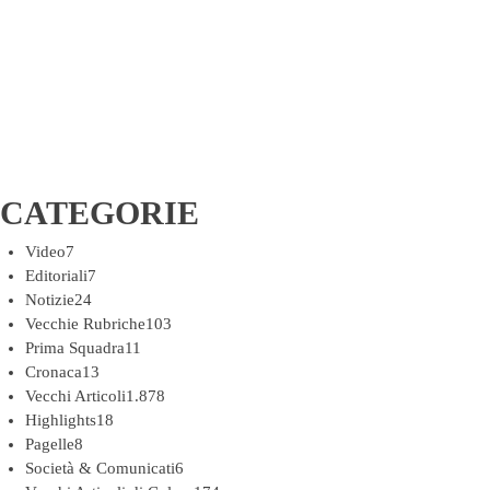
CATEGORIE
Video
7
Editoriali
7
Notizie
24
Vecchie Rubriche
103
Prima Squadra
11
Cronaca
13
Vecchi Articoli
1.878
Highlights
18
Pagelle
8
Società & Comunicati
6