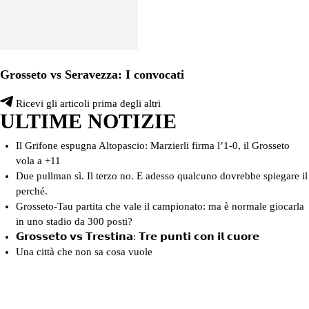
Grosseto vs Seravezza: I convocati
Ricevi gli articoli prima degli altri
ULTIME NOTIZIE
Il Grifone espugna Altopascio: Marzierli firma l’1-0, il Grosseto
vola a +11
Due pullman sì. Il terzo no. E adesso qualcuno dovrebbe spiegare il
perché.
Grosseto-Tau partita che vale il campionato: ma è normale giocarla
in uno stadio da 300 posti?
𝗚𝗿𝗼𝘀𝘀𝗲𝘁𝗼 𝘃𝘀 𝗧𝗿𝗲𝘀𝘁𝗶𝗻𝗮: 𝗧𝗿𝗲 𝗽𝘂𝗻𝘁𝗶 𝗰𝗼𝗻 𝗶𝗹 𝗰𝘂𝗼𝗿𝗲
Una città che non sa cosa vuole