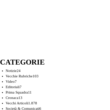
CATEGORIE
Notizie
24
Vecchie Rubriche
103
Video
7
Editoriali
7
Prima Squadra
11
Cronaca
13
Vecchi Articoli
1.878
Società & Comunicati
6