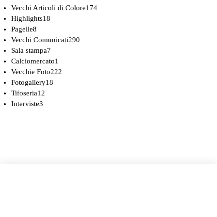
Vecchi Articoli di Colore
174
Highlights
18
Pagelle
8
Vecchi Comunicati
290
Sala stampa
7
Calciomercato
1
Vecchie Foto
222
Fotogallery
18
Tifoseria
12
Interviste
3