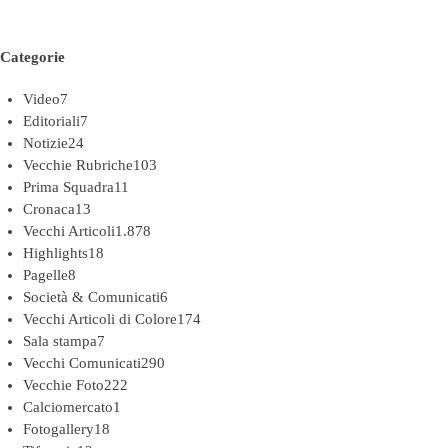
Categorie
Video
7
Editoriali
7
Notizie
24
Vecchie Rubriche
103
Prima Squadra
11
Cronaca
13
Vecchi Articoli
1.878
Highlights
18
Pagelle
8
Società & Comunicati
6
Vecchi Articoli di Colore
174
Sala stampa
7
Vecchi Comunicati
290
Vecchie Foto
222
Calciomercato
1
Fotogallery
18