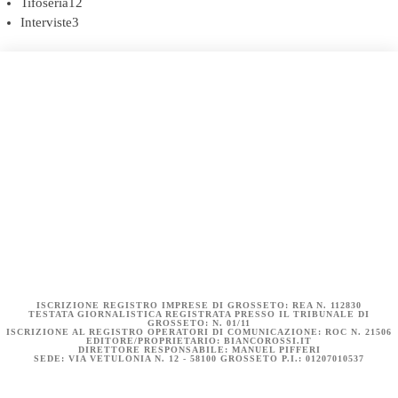
Tifoseria
12
Interviste
3
COOKIE POLICY (UE)
DICHIARAZIONE SULLA PRIVACY (UE)
BIANCOROSSI.IT – LA STORIA
ISCRIZIONE REGISTRO IMPRESE DI GROSSETO: REA N. 112830
TESTATA GIORNALISTICA REGISTRATA PRESSO IL TRIBUNALE DI
GROSSETO: N. 01/11
ISCRIZIONE AL REGISTRO OPERATORI DI COMUNICAZIONE: ROC N. 21506
EDITORE/PROPRIETARIO: BIANCOROSSI.IT
DIRETTORE RESPONSABILE: MANUEL PIFFERI
SEDE: VIA VETULONIA N. 12 - 58100 GROSSETO P.I.: 01207010537