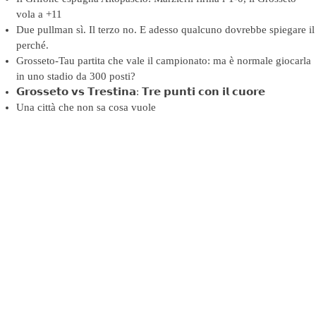
vola a +11
Due pullman sì. Il terzo no. E adesso qualcuno dovrebbe spiegare il
perché.
Grosseto-Tau partita che vale il campionato: ma è normale giocarla
in uno stadio da 300 posti?
𝗚𝗿𝗼𝘀𝘀𝗲𝘁𝗼 𝘃𝘀 𝗧𝗿𝗲𝘀𝘁𝗶𝗻𝗮: 𝗧𝗿𝗲 𝗽𝘂𝗻𝘁𝗶 𝗰𝗼𝗻 𝗶𝗹 𝗰𝘂𝗼𝗿𝗲
Una città che non sa cosa vuole