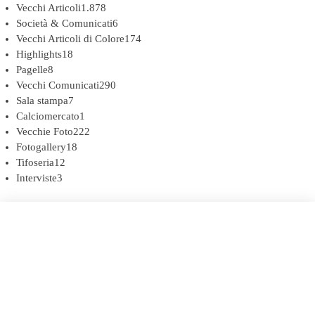
Vecchi Articoli
1.878
Società & Comunicati
6
Vecchi Articoli di Colore
174
Highlights
18
Pagelle
8
Vecchi Comunicati
290
Sala stampa
7
Calciomercato
1
Vecchie Foto
222
Fotogallery
18
Tifoseria
12
Interviste
3