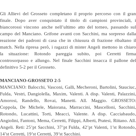
Gli Allievi del Grosseto completano il proprio percorso con il gran
finale. Dopo aver conquistato il titolo di campioni provinciali, i
biancorossi vincono anche nell’ultimo atto del torneo, passando sul
campo del Manciano. Grifone avanti con Sacchini, ma sorpreso dalla
reazione dei padroni di casa che in chiusura di frazione ribaltano il
match. Nella ripresa però, i ragazzi di mister Angeli mettono in chiaro
la situazione: Rotondo pareggia subito, poi Cerretti firma
controsorpasso e allungo. Nel finale Sacchini insacca il pallone del
definitivo 5-2 per il Grosseto.
MANCIANO-GROSSETO 2-5
MANCIANO: Balocchi, Vasconi, Galli, Mecheroni, Bartolini, Stauciuc,
Fulda, Vestri, Dangiolella, Maxim, Valenti. A disp. Valenti, Palazzini,
Amorosi, Randello, Rovai, Manetti. All. Maggio. GROSSETO:
Coppola, De Michele, Maiorana, Marraccini, Mascelloni, Sacchini,
Rotondo, Lucattini, Torti, Meacci, Valente. A disp. Cacciabaudo,
Angiolini, Fantoni, Mema, Cerretti, Filippi, Alberti, Pratesi, Riitano. All.
Angeli. Reti: 25’pt Sacchini, 37’pt Fulda, 42’pt Valenti, 1’st Rotondo,
14’st Cerretti, 19’st Cerretti, 39’st Sacchini.