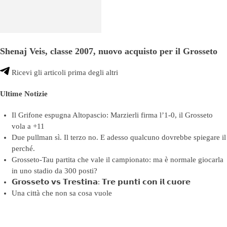
Shenaj Veis, classe 2007, nuovo acquisto per il Grosseto
Ricevi gli articoli prima degli altri
Ultime Notizie
Il Grifone espugna Altopascio: Marzierli firma l’1-0, il Grosseto
vola a +11
Due pullman sì. Il terzo no. E adesso qualcuno dovrebbe spiegare il
perché.
Grosseto-Tau partita che vale il campionato: ma è normale giocarla
in uno stadio da 300 posti?
𝗚𝗿𝗼𝘀𝘀𝗲𝘁𝗼 𝘃𝘀 𝗧𝗿𝗲𝘀𝘁𝗶𝗻𝗮: 𝗧𝗿𝗲 𝗽𝘂𝗻𝘁𝗶 𝗰𝗼𝗻 𝗶𝗹 𝗰𝘂𝗼𝗿𝗲
Una città che non sa cosa vuole