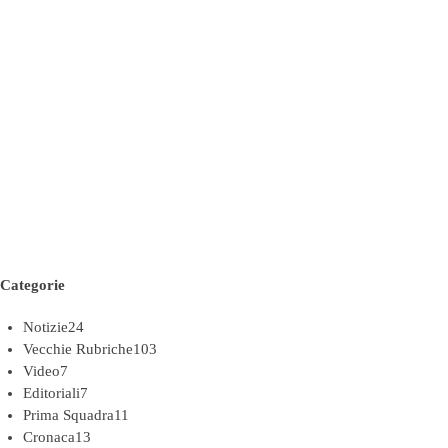
Categorie
Notizie
24
Vecchie Rubriche
103
Video
7
Editoriali
7
Prima Squadra
11
Cronaca
13