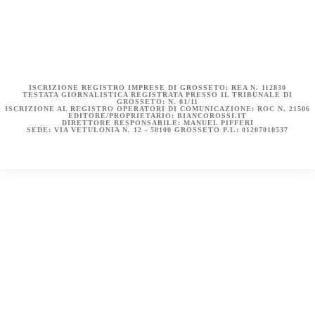
COOKIE POLICY (UE)
DICHIARAZIONE SULLA PRIVACY (UE)
BIANCOROSSI.IT – LA STORIA
ISCRIZIONE REGISTRO IMPRESE DI GROSSETO: REA N. 112830
TESTATA GIORNALISTICA REGISTRATA PRESSO IL TRIBUNALE DI
GROSSETO: N. 01/11
ISCRIZIONE AL REGISTRO OPERATORI DI COMUNICAZIONE: ROC N. 21506
EDITORE/PROPRIETARIO: BIANCOROSSI.IT
DIRETTORE RESPONSABILE: MANUEL PIFFERI
SEDE: VIA VETULONIA N. 12 - 58100 GROSSETO P.I.: 01207010537