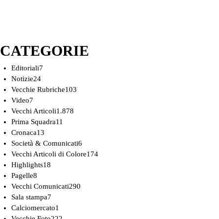
CATEGORIE
Editoriali
7
Notizie
24
Vecchie Rubriche
103
Video
7
Vecchi Articoli
1.878
Prima Squadra
11
Cronaca
13
Società & Comunicati
6
Vecchi Articoli di Colore
174
Highlights
18
Pagelle
8
Vecchi Comunicati
290
Sala stampa
7
Calciomercato
1
Vecchie Foto
222