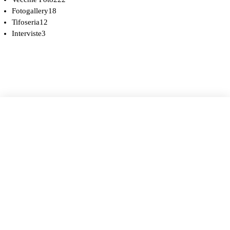
Fotogallery
18
Tifoseria
12
Interviste
3
COOKIE POLICY (UE)
DICHIARAZIONE SULLA PRIVACY (UE)
BIANCOROSSI.IT – LA STORIA