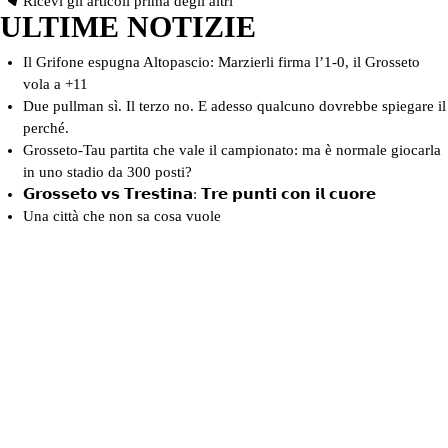
Ricevi gli articoli prima degli altri
ULTIME NOTIZIE
Il Grifone espugna Altopascio: Marzierli firma l’1-0, il Grosseto
vola a +11
Due pullman sì. Il terzo no. E adesso qualcuno dovrebbe spiegare il
perché.
Grosseto-Tau partita che vale il campionato: ma è normale giocarla
in uno stadio da 300 posti?
𝗚𝗿𝗼𝘀𝘀𝗲𝘁𝗼 𝘃𝘀 𝗧𝗿𝗲𝘀𝘁𝗶𝗻𝗮: 𝗧𝗿𝗲 𝗽𝘂𝗻𝘁𝗶 𝗰𝗼𝗻 𝗶𝗹 𝗰𝘂𝗼𝗿𝗲
Una città che non sa cosa vuole