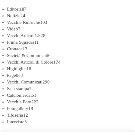
Editoriali
7
Notizie
24
Vecchie Rubriche
103
Video
7
Vecchi Articoli
1.878
Prima Squadra
11
Cronaca
13
Società & Comunicati
6
Vecchi Articoli di Colore
174
Highlights
18
Pagelle
8
Vecchi Comunicati
290
Sala stampa
7
Calciomercato
1
Vecchie Foto
222
Fotogallery
18
Tifoseria
12
Interviste
3