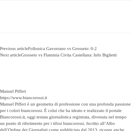
Previous article
Follonica Gavorrano vs Grosseto: 0-2
Next article
Grosseto vs Flaminia Civita Castellana: Info Biglietti
Manuel Pifferi
https://www.biancorossi.it
Manuel Pifferi è un geometra di professione con una profonda passione
per i colori biancorossi. È colui che ha ideato e realizzato il portale
Biancorossi.it, oggi testata giornalistica registrata, divenuta nel tempo
un punto di riferimento per i tifosi biancorossi. Iscritto all’Albo
dell’Ordine dei Giornalisti come pubblicista dal 2013, ricopre anche