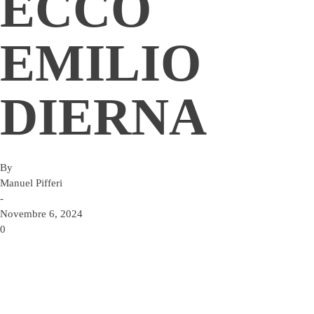
ECCO
EMILIO
DIERNA
By
Manuel Pifferi
-
Novembre 6, 2024
0