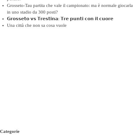
Grosseto-Tau partita che vale il campionato: ma è normale giocarla
in uno stadio da 300 posti?
𝗚𝗿𝗼𝘀𝘀𝗲𝘁𝗼 𝘃𝘀 𝗧𝗿𝗲𝘀𝘁𝗶𝗻𝗮: 𝗧𝗿𝗲 𝗽𝘂𝗻𝘁𝗶 𝗰𝗼𝗻 𝗶𝗹 𝗰𝘂𝗼𝗿𝗲
Una città che non sa cosa vuole
Categorie