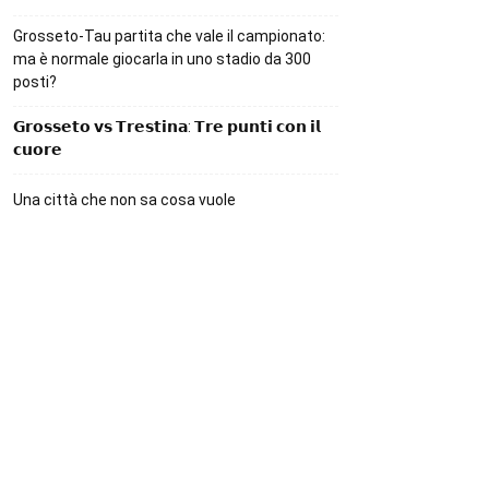
Grosseto-Tau partita che vale il campionato:
ma è normale giocarla in uno stadio da 300
posti?
𝗚𝗿𝗼𝘀𝘀𝗲𝘁𝗼 𝘃𝘀 𝗧𝗿𝗲𝘀𝘁𝗶𝗻𝗮: 𝗧𝗿𝗲 𝗽𝘂𝗻𝘁𝗶 𝗰𝗼𝗻 𝗶𝗹
𝗰𝘂𝗼𝗿𝗲
Una città che non sa cosa vuole