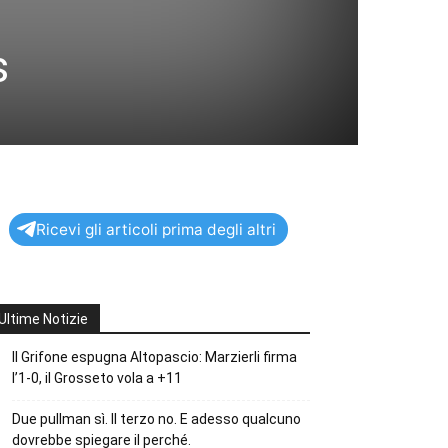
s
Ricevi gli articoli prima degli altri
Ultime Notizie
Il Grifone espugna Altopascio: Marzierli firma
l’1-0, il Grosseto vola a +11
Due pullman sì. Il terzo no. E adesso qualcuno
dovrebbe spiegare il perché.