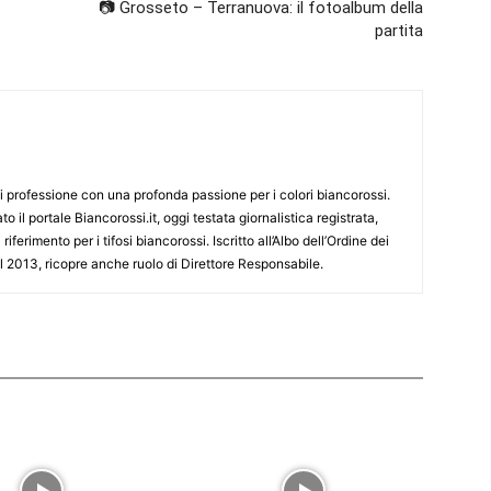
📷 Grosseto – Terranuova: il fotoalbum della
partita
i professione con una profonda passione per i colori biancorossi.
o il portale Biancorossi.it, oggi testata giornalistica registrata,
ferimento per i tifosi biancorossi. Iscritto all’Albo dell’Ordine dei
l 2013, ricopre anche ruolo di Direttore Responsabile.