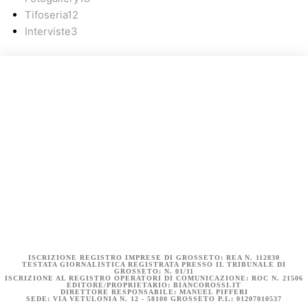
Tifoseria
12
Interviste
3
COOKIE POLICY (UE)
DICHIARAZIONE SULLA PRIVACY (UE)
BIANCOROSSI.IT – LA STORIA
ISCRIZIONE REGISTRO IMPRESE DI GROSSETO: REA N. 112830
TESTATA GIORNALISTICA REGISTRATA PRESSO IL TRIBUNALE DI
GROSSETO: N. 01/11
ISCRIZIONE AL REGISTRO OPERATORI DI COMUNICAZIONE: ROC N. 21506
EDITORE/PROPRIETARIO: BIANCOROSSI.IT
DIRETTORE RESPONSABILE: MANUEL PIFFERI
SEDE: VIA VETULONIA N. 12 - 58100 GROSSETO P.I.: 01207010537