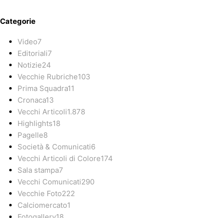
Categorie
Video
7
Editoriali
7
Notizie
24
Vecchie Rubriche
103
Prima Squadra
11
Cronaca
13
Vecchi Articoli
1.878
Highlights
18
Pagelle
8
Società & Comunicati
6
Vecchi Articoli di Colore
174
Sala stampa
7
Vecchi Comunicati
290
Vecchie Foto
222
Calciomercato
1
Fotogallery
18