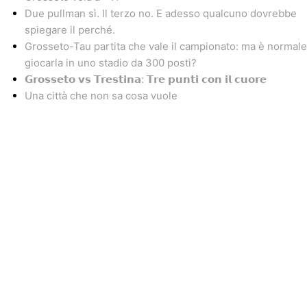
Due pullman sì. Il terzo no. E adesso qualcuno dovrebbe
spiegare il perché.
Grosseto-Tau partita che vale il campionato: ma è normale
giocarla in uno stadio da 300 posti?
𝗚𝗿𝗼𝘀𝘀𝗲𝘁𝗼 𝘃𝘀 𝗧𝗿𝗲𝘀𝘁𝗶𝗻𝗮: 𝗧𝗿𝗲 𝗽𝘂𝗻𝘁𝗶 𝗰𝗼𝗻 𝗶𝗹 𝗰𝘂𝗼𝗿𝗲
Una città che non sa cosa vuole