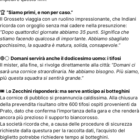
🏆
“Siamo primi, e non per caso.”
Il Grosseto viaggia con un ruolino impressionante, che Indiani
ricorda con orgoglio senza mai cadere nella presunzione:
“Dopo quattordici giornate abbiamo 35 punti. Significa che
stiamo facendo qualcosa di importante. Abbiamo sbagliato
pochissimo, la squadra è matura, solida, consapevole.”
🔴⚪
Domani servirà anche il dodicesimo uomo: i tifosi
Il mister, alla fine, si rivolge direttamente alla città:
“Domani ci
sarà una cornice straordinaria. Ne abbiamo bisogno. Più siamo,
più questa squadra si sentirà grande.”
🎟️ L
o Zecchini risponderà: ma serve anticipo ai botteghini
La cornice di pubblico si preannuncia caldissima. Alla chiusura
della prevendita risultano oltre 600 tifosi ospiti provenienti da
Prato, dato che conferma l’importanza della gara e che renderà
ancora più prezioso il supporto biancorosso.
La società ricorda che, a causa delle procedure di sicurezza
richieste dalla questura per la raccolta dati, l’acquisto del
biglietto potrebbe richiedere tempo ai botteghini.