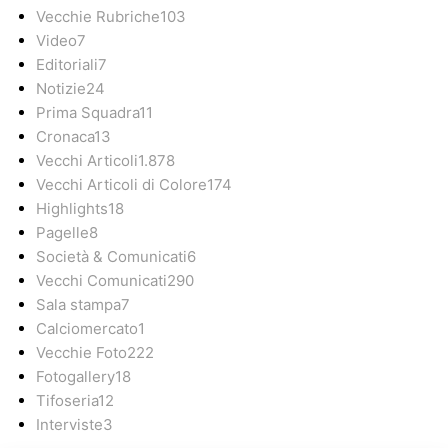
Vecchie Rubriche
103
Video
7
Editoriali
7
Notizie
24
Prima Squadra
11
Cronaca
13
Vecchi Articoli
1.878
Vecchi Articoli di Colore
174
Highlights
18
Pagelle
8
Società & Comunicati
6
Vecchi Comunicati
290
Sala stampa
7
Calciomercato
1
Vecchie Foto
222
Fotogallery
18
Tifoseria
12
Interviste
3