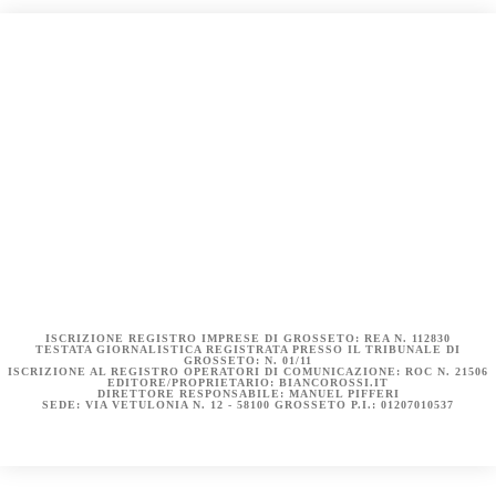
COOKIE POLICY (UE)
DICHIARAZIONE SULLA PRIVACY (UE)
BIANCOROSSI.IT – LA STORIA
ISCRIZIONE REGISTRO IMPRESE DI GROSSETO: REA N. 112830
TESTATA GIORNALISTICA REGISTRATA PRESSO IL TRIBUNALE DI
GROSSETO: N. 01/11
ISCRIZIONE AL REGISTRO OPERATORI DI COMUNICAZIONE: ROC N. 21506
EDITORE/PROPRIETARIO: BIANCOROSSI.IT
DIRETTORE RESPONSABILE: MANUEL PIFFERI
SEDE: VIA VETULONIA N. 12 - 58100 GROSSETO P.I.: 01207010537