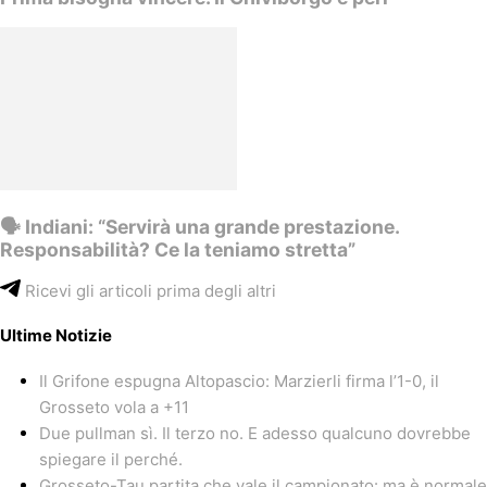
🗣️ Indiani: “Servirà una grande prestazione.
Responsabilità? Ce la teniamo stretta”
Ricevi gli articoli prima degli altri
Ultime Notizie
Il Grifone espugna Altopascio: Marzierli firma l’1-0, il
Grosseto vola a +11
Due pullman sì. Il terzo no. E adesso qualcuno dovrebbe
spiegare il perché.
Grosseto-Tau partita che vale il campionato: ma è normale