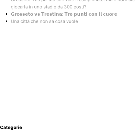
giocarla in uno stadio da 300 posti?
𝗚𝗿𝗼𝘀𝘀𝗲𝘁𝗼 𝘃𝘀 𝗧𝗿𝗲𝘀𝘁𝗶𝗻𝗮: 𝗧𝗿𝗲 𝗽𝘂𝗻𝘁𝗶 𝗰𝗼𝗻 𝗶𝗹 𝗰𝘂𝗼𝗿𝗲
Una città che non sa cosa vuole
Categorie