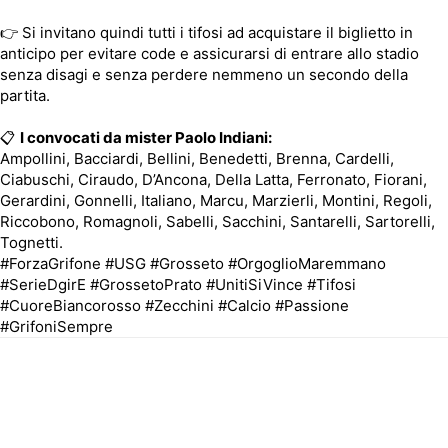
👉 Si invitano quindi tutti i tifosi ad acquistare il biglietto in
anticipo per evitare code e assicurarsi di entrare allo stadio
senza disagi e senza perdere nemmeno un secondo della
partita.
📋
I convocati da mister Paolo Indiani:
Ampollini, Bacciardi, Bellini, Benedetti, Brenna, Cardelli,
Ciabuschi, Ciraudo, D’Ancona, Della Latta, Ferronato, Fiorani,
Gerardini, Gonnelli, Italiano, Marcu, Marzierli, Montini, Regoli,
Riccobono, Romagnoli, Sabelli, Sacchini, Santarelli, Sartorelli,
Tognetti.
#ForzaGrifone #USG #Grosseto #OrgoglioMaremmano
#SerieDgirE #GrossetoPrato #UnitiSiVince #Tifosi
#CuoreBiancorosso #Zecchini #Calcio #Passione
#GrifoniSempre