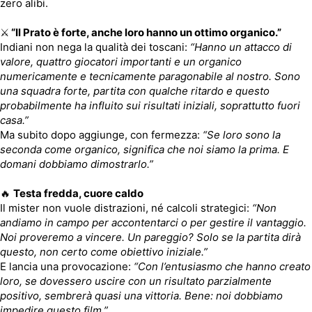
zero alibi.
⚔️
“Il Prato è forte, anche loro hanno un ottimo organico.”
Indiani non nega la qualità dei toscani:
“Hanno un attacco di
valore, quattro giocatori importanti e un organico
numericamente e tecnicamente paragonabile al nostro. Sono
una squadra forte, partita con qualche ritardo e questo
probabilmente ha influito sui risultati iniziali, soprattutto fuori
casa.”
Ma subito dopo aggiunge, con fermezza:
“Se loro sono la
seconda come organico, significa che noi siamo la prima. E
domani dobbiamo dimostrarlo.”
🔥
Testa fredda, cuore caldo
Il mister non vuole distrazioni, né calcoli strategici:
“Non
andiamo in campo per accontentarci o per gestire il vantaggio.
Noi proveremo a vincere. Un pareggio? Solo se la partita dirà
questo, non certo come obiettivo iniziale.”
E lancia una provocazione:
“Con l’entusiasmo che hanno creato
loro, se dovessero uscire con un risultato parzialmente
positivo, sembrerà quasi una vittoria. Bene: noi dobbiamo
impedire questo film.”