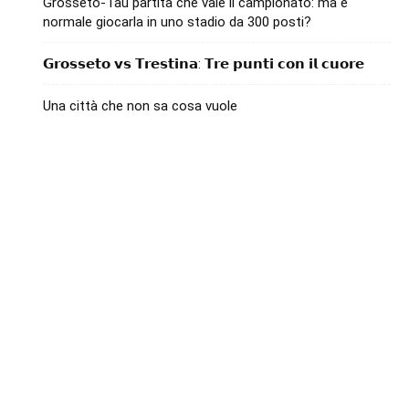
Grosseto-Tau partita che vale il campionato: ma è
normale giocarla in uno stadio da 300 posti?
𝗚𝗿𝗼𝘀𝘀𝗲𝘁𝗼 𝘃𝘀 𝗧𝗿𝗲𝘀𝘁𝗶𝗻𝗮: 𝗧𝗿𝗲 𝗽𝘂𝗻𝘁𝗶 𝗰𝗼𝗻 𝗶𝗹 𝗰𝘂𝗼𝗿𝗲
Una città che non sa cosa vuole