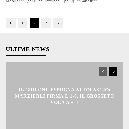
Mobilio**: 5 gol ⚡️ - **Cretella**: 3 gol 🚀 - **Sabelli**:...
1
2
3
ULTIME NEWS
IL GRIFONE ESPUGNA ALTOPASCIO:
MARZIERLI FIRMA L’1-0, IL GROSSETO
VOLA A +11