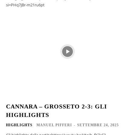
si=PHq7jBr-m21ru6pt
CANNARA – GROSSETO 2-3: GLI
HIGHLIGHTS
HIGHLIGHTS
MANUEL PIFFERI
-
SETTEMBRE 24, 2025
Gli highlights della partitahttps://youtu.be/Vtojh_fX7aE?