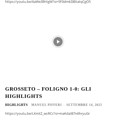
https://youtu.be/6aWe3llHIgM?si=5F0dmkDBXatqCgO5
GROSSETO – FOLIGNO 1-0: GLI
HIGHLIGHTS
HIGHLIGHTS
MANUEL PIFFERI
-
SETTEMBRE 14, 2025
https://youtu.be/LKmtZ_wcRCc?si=maKdaIB7n6hryuGr