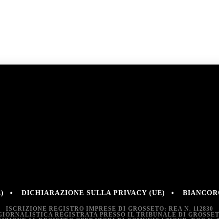
)
DICHIARAZIONE SULLA PRIVACY (UE)
BIANCORO
ISCRIZIONE REGISTRO IMPRESE DI GROSSETO: REA N. 112830
GIORNALISTICA REGISTRATA PRESSO IL TRIBUNALE DI GROSSETO: