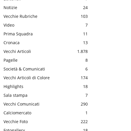
Notizie
24
Vecchie Rubriche
103
Video
7
Prima Squadra
11
Cronaca
13
Vecchi Articoli
1.878
Pagelle
8
Società & Comunicati
6
Vecchi Articoli di Colore
174
Highlights
18
Sala stampa
7
Vecchi Comunicati
290
Calciomercato
1
Vecchie Foto
222
Fotogallery
18