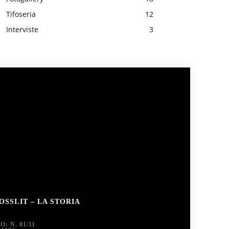
Tifoseria
12
Interviste
3
SSI.IT – LA STORIA
 N. 01/11