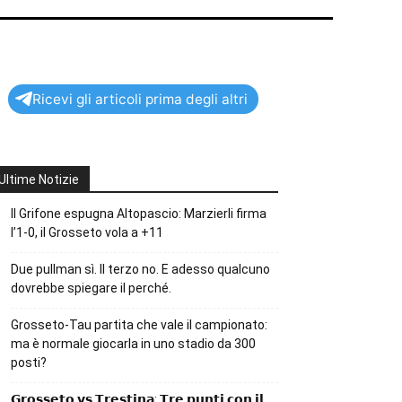
Ricevi gli articoli prima degli altri
Ultime Notizie
Il Grifone espugna Altopascio: Marzierli firma
l’1-0, il Grosseto vola a +11
Due pullman sì. Il terzo no. E adesso qualcuno
dovrebbe spiegare il perché.
Grosseto-Tau partita che vale il campionato:
ma è normale giocarla in uno stadio da 300
posti?
𝗚𝗿𝗼𝘀𝘀𝗲𝘁𝗼 𝘃𝘀 𝗧𝗿𝗲𝘀𝘁𝗶𝗻𝗮: 𝗧𝗿𝗲 𝗽𝘂𝗻𝘁𝗶 𝗰𝗼𝗻 𝗶𝗹