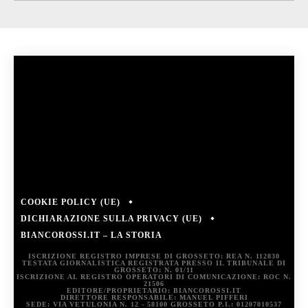
COOKIE POLICY (UE)
DICHIARAZIONE SULLA PRIVACY (UE)
BIANCOROSSI.IT – LA STORIA
ISCRIZIONE REGISTRO IMPRESE DI GROSSETO: REA N. 112830
TESTATA GIORNALISTICA REGISTRATA PRESSO IL TRIBUNALE DI
GROSSETO: N. 01/11
ISCRIZIONE AL REGISTRO OPERATORI DI COMUNICAZIONE: ROC N.
21506
EDITORE/PROPRIETARIO: BIANCOROSSI.IT
DIRETTORE RESPONSABILE: MANUEL PIFFERI
SEDE: VIA VETULONIA N. 12 - 58100 GROSSETO P.I.: 01207010537