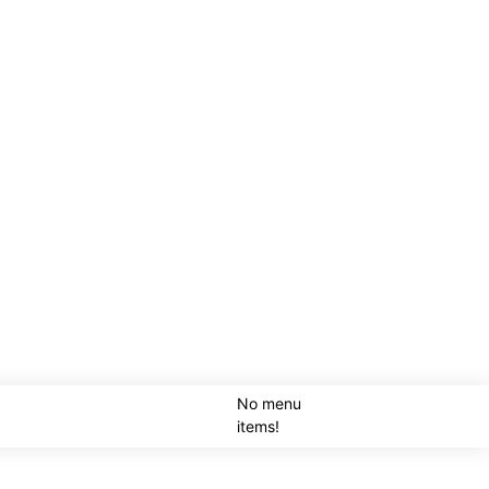
No menu
SEARCH
items!
LOGI