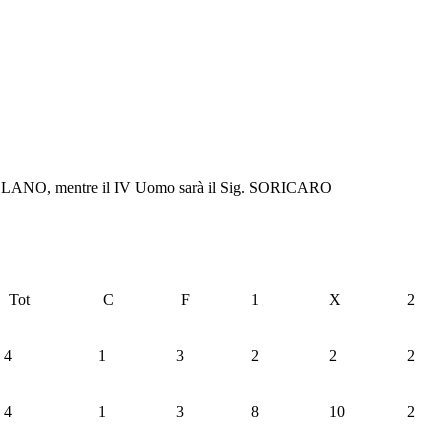
AVELLANO, mentre il IV Uomo sarà il Sig. SORICARO
Tot
C
F
1
X
2
4
1
3
2
2
2
4
1
3
8
10
2