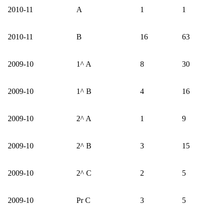
2010-11
A
1
1
2010-11
B
16
63
2009-10
1^ A
8
30
2009-10
1^ B
4
16
2009-10
2^ A
1
9
2009-10
2^ B
3
15
2009-10
2^ C
2
5
2009-10
Pr C
3
5