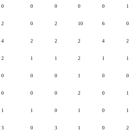
0
0
0
0
0
1
2
0
2
10
6
0
4
2
2
2
4
2
2
1
1
2
1
1
0
0
0
1
0
0
0
0
0
2
0
1
1
1
0
1
0
1
3
0
3
1
0
2