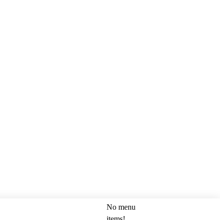
No menu
SEARCH
items!