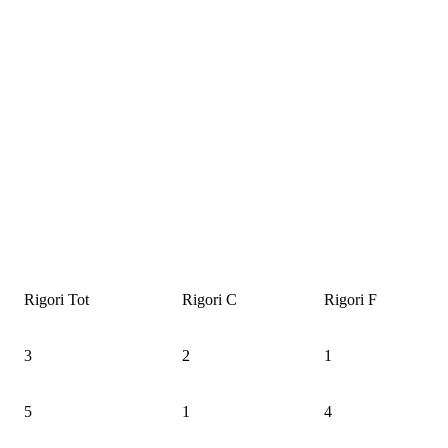
Rigori Tot
Rigori C
Rigori F
3
2
1
5
1
4