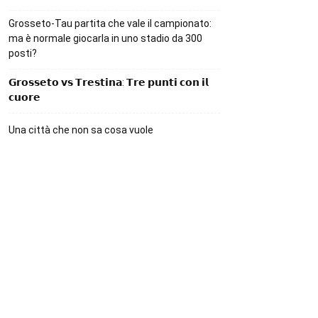
Grosseto-Tau partita che vale il campionato:
ma è normale giocarla in uno stadio da 300
posti?
𝗚𝗿𝗼𝘀𝘀𝗲𝘁𝗼 𝘃𝘀 𝗧𝗿𝗲𝘀𝘁𝗶𝗻𝗮: 𝗧𝗿𝗲 𝗽𝘂𝗻𝘁𝗶 𝗰𝗼𝗻 𝗶𝗹
𝗰𝘂𝗼𝗿𝗲
Una città che non sa cosa vuole