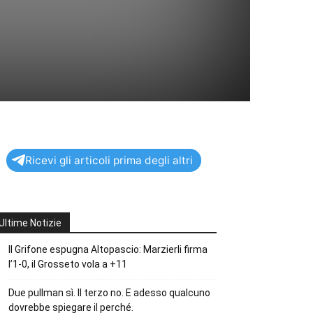
Ricevi gli articoli prima degli altri
Ultime Notizie
Il Grifone espugna Altopascio: Marzierli firma
l’1-0, il Grosseto vola a +11
Due pullman sì. Il terzo no. E adesso qualcuno
dovrebbe spiegare il perché.