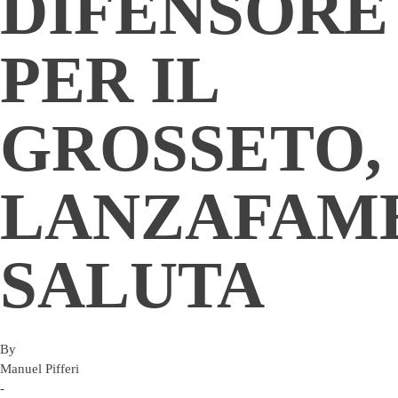
DIFENSORE
PER IL
GROSSETO,
LANZAFAM
SALUTA
By
Manuel Pifferi
-