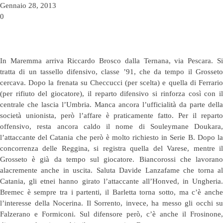
Gennaio 28, 2013
0
In Maremma arriva Riccardo Brosco dalla Ternana, via Pescara. Si
tratta di un tassello difensivo, classe ’91, che da tempo il Grosseto
cercava. Dopo la frenata su Checcucci (per scelta) e quella di Ferrario
(per rifiuto del giocatore), il reparto difensivo si rinforza così con il
centrale che lascia l’Umbria. Manca ancora l’ufficialità da parte della
società unionista, però l’affare è praticamente fatto. Per il reparto
offensivo, resta ancora caldo il nome di Souleymane Doukara,
l’attaccante del Catania che però è molto richiesto in Serie B. Dopo la
concorrenza delle Reggina, si registra quella del Varese, mentre il
Grosseto è già da tempo sul giocatore. Biancorossi che lavorano
alacremente anche in uscita. Saluta Davide Lanzafame che torna al
Catania, gli etnei hanno girato l’attaccante all’Honved, in Ungheria.
Bremec è sempre tra i partenti, il Barletta torna sotto, ma c’è anche
l’interesse della Nocerina. Il Sorrento, invece, ha messo gli occhi su
Falzerano e Formiconi. Sul difensore però, c’è anche il Frosinone,