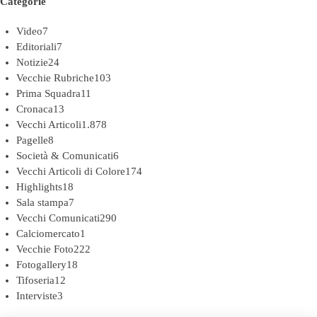
Categorie
Video
7
Editoriali
7
Notizie
24
Vecchie Rubriche
103
Prima Squadra
11
Cronaca
13
Vecchi Articoli
1.878
Pagelle
8
Società & Comunicati
6
Vecchi Articoli di Colore
174
Highlights
18
Sala stampa
7
Vecchi Comunicati
290
Calciomercato
1
Vecchie Foto
222
Fotogallery
18
Tifoseria
12
Interviste
3