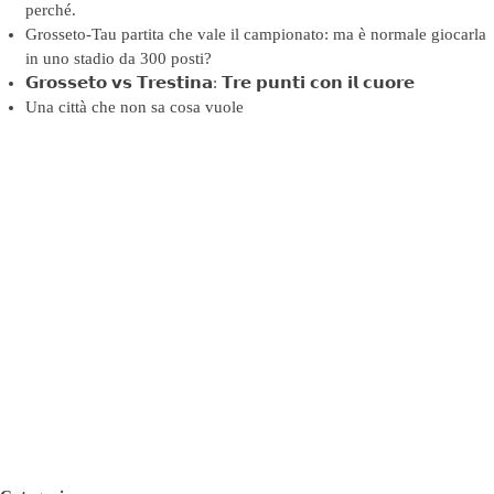
perché.
Grosseto-Tau partita che vale il campionato: ma è normale giocarla
in uno stadio da 300 posti?
𝗚𝗿𝗼𝘀𝘀𝗲𝘁𝗼 𝘃𝘀 𝗧𝗿𝗲𝘀𝘁𝗶𝗻𝗮: 𝗧𝗿𝗲 𝗽𝘂𝗻𝘁𝗶 𝗰𝗼𝗻 𝗶𝗹 𝗰𝘂𝗼𝗿𝗲
Una città che non sa cosa vuole