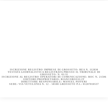
COOKIE POLICY (UE)
DICHIARAZIONE SULLA PRIVACY (UE)
BIANCOROSSI.IT – LA STORIA
ISCRIZIONE REGISTRO IMPRESE DI GROSSETO: REA N. 112830
TESTATA GIORNALISTICA REGISTRATA PRESSO IL TRIBUNALE DI
GROSSETO: N. 01/11
ISCRIZIONE AL REGISTRO OPERATORI DI COMUNICAZIONE: ROC N. 21506
EDITORE/PROPRIETARIO: BIANCOROSSI.IT
DIRETTORE RESPONSABILE: MANUEL PIFFERI
SEDE: VIA VETULONIA N. 12 - 58100 GROSSETO P.I.: 01207010537