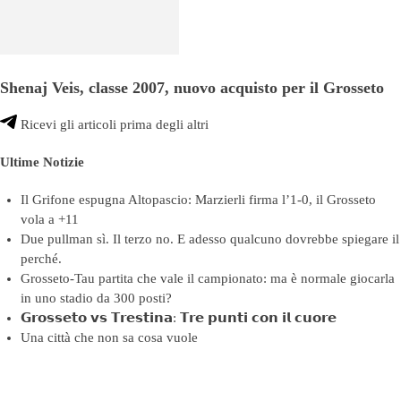
Shenaj Veis, classe 2007, nuovo acquisto per il Grosseto
Ricevi gli articoli prima degli altri
Ultime Notizie
Il Grifone espugna Altopascio: Marzierli firma l’1-0, il Grosseto
vola a +11
Due pullman sì. Il terzo no. E adesso qualcuno dovrebbe spiegare il
perché.
Grosseto-Tau partita che vale il campionato: ma è normale giocarla
in uno stadio da 300 posti?
𝗚𝗿𝗼𝘀𝘀𝗲𝘁𝗼 𝘃𝘀 𝗧𝗿𝗲𝘀𝘁𝗶𝗻𝗮: 𝗧𝗿𝗲 𝗽𝘂𝗻𝘁𝗶 𝗰𝗼𝗻 𝗶𝗹 𝗰𝘂𝗼𝗿𝗲
Una città che non sa cosa vuole