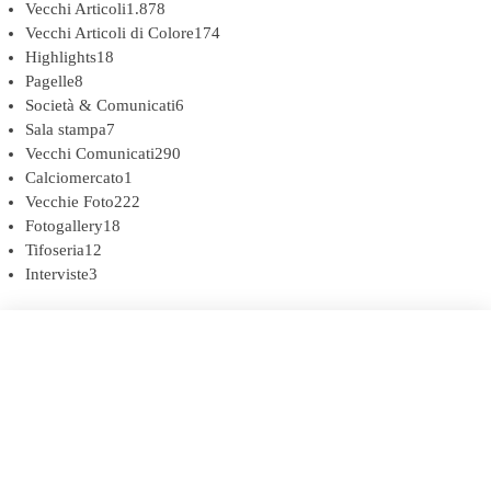
Vecchi Articoli
1.878
Vecchi Articoli di Colore
174
Highlights
18
Pagelle
8
Società & Comunicati
6
Sala stampa
7
Vecchi Comunicati
290
Calciomercato
1
Vecchie Foto
222
Fotogallery
18
Tifoseria
12
Interviste
3