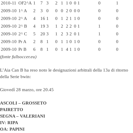
2010-11
OF2^A
1
7
3
2
1
1
0
0
1
0
1
2009-10
1^ A
2
3
0
0
0
2
0
0
0
0
0
2009-10
2^ A
4
16
1
0
1
2
1
1
0
0
0
2009-10
2^ B
4
19
3
1
2
2
2
0
1
1
0
2009-10
2^ C
5
20
3
1
2
3
2
0
1
1
0
2009-10
Pr A
2
8
1
0
1
1
0
1
0
0
0
2009-10
Pr B
6
8
1
0
1
4
1
1
0
0
0
(fonte fullsoccer.eu)
L’Aia Can B ha reso noto le designazioni arbitrali della 13a di ritorno
della Serie bwin:
Giovedì 28 marzo, ore 20.45
ASCOLI – GROSSETO
PAIRETTO
SEGNA – VALERIANI
IV: RIPA
OA: PAPINI