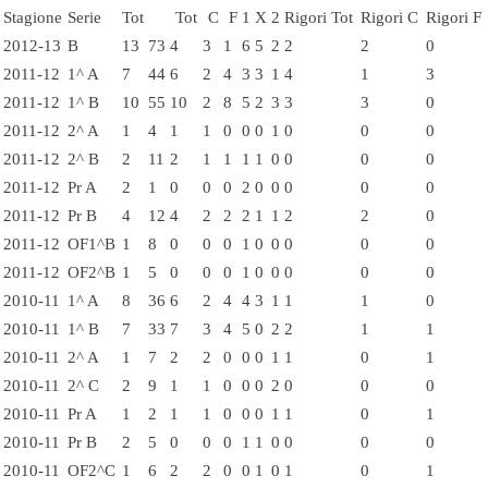
Stagione
Serie
Tot
Tot
C
F
1
X
2
Rigori Tot
Rigori C
Rigori F
2012-13
B
13
73
4
3
1
6
5
2
2
2
0
2011-12
1^ A
7
44
6
2
4
3
3
1
4
1
3
2011-12
1^ B
10
55
10
2
8
5
2
3
3
3
0
2011-12
2^ A
1
4
1
1
0
0
0
1
0
0
0
2011-12
2^ B
2
11
2
1
1
1
1
0
0
0
0
2011-12
Pr A
2
1
0
0
0
2
0
0
0
0
0
2011-12
Pr B
4
12
4
2
2
2
1
1
2
2
0
2011-12
OF1^B
1
8
0
0
0
1
0
0
0
0
0
2011-12
OF2^B
1
5
0
0
0
1
0
0
0
0
0
2010-11
1^ A
8
36
6
2
4
4
3
1
1
1
0
2010-11
1^ B
7
33
7
3
4
5
0
2
2
1
1
2010-11
2^ A
1
7
2
2
0
0
0
1
1
0
1
2010-11
2^ C
2
9
1
1
0
0
0
2
0
0
0
2010-11
Pr A
1
2
1
1
0
0
0
1
1
0
1
2010-11
Pr B
2
5
0
0
0
1
1
0
0
0
0
2010-11
OF2^C
1
6
2
2
0
0
1
0
1
0
1