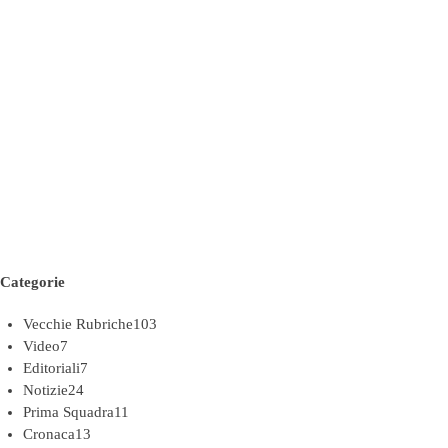
Categorie
Vecchie Rubriche
103
Video
7
Editoriali
7
Notizie
24
Prima Squadra
11
Cronaca
13