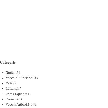
Categorie
Notizie
24
Vecchie Rubriche
103
Video
7
Editoriali
7
Prima Squadra
11
Cronaca
13
Vecchi Articoli
1.878