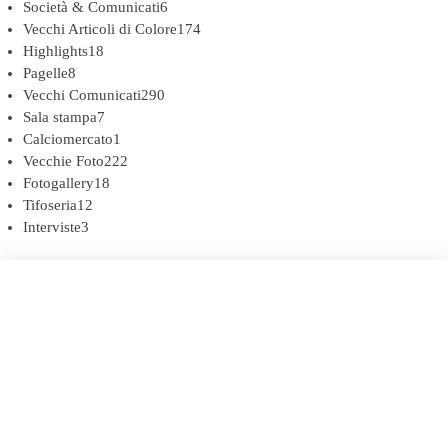
Società & Comunicati
6
Vecchi Articoli di Colore
174
Highlights
18
Pagelle
8
Vecchi Comunicati
290
Sala stampa
7
Calciomercato
1
Vecchie Foto
222
Fotogallery
18
Tifoseria
12
Interviste
3