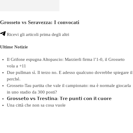
Grosseto vs Seravezza: I convocati
Ricevi gli articoli prima degli altri
Ultime Notizie
Il Grifone espugna Altopascio: Marzierli firma l’1-0, il Grosseto
vola a +11
Due pullman sì. Il terzo no. E adesso qualcuno dovrebbe spiegare il
perché.
Grosseto-Tau partita che vale il campionato: ma è normale giocarla
in uno stadio da 300 posti?
𝗚𝗿𝗼𝘀𝘀𝗲𝘁𝗼 𝘃𝘀 𝗧𝗿𝗲𝘀𝘁𝗶𝗻𝗮: 𝗧𝗿𝗲 𝗽𝘂𝗻𝘁𝗶 𝗰𝗼𝗻 𝗶𝗹 𝗰𝘂𝗼𝗿𝗲
Una città che non sa cosa vuole