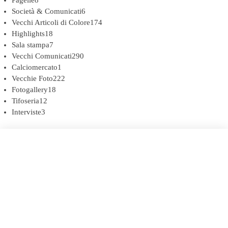
Società & Comunicati
6
Vecchi Articoli di Colore
174
Highlights
18
Sala stampa
7
Vecchi Comunicati
290
Calciomercato
1
Vecchie Foto
222
Fotogallery
18
Tifoseria
12
Interviste
3