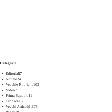
Categorie
Editoriali
7
Notizie
24
Vecchie Rubriche
103
Video
7
Prima Squadra
11
Cronaca
13
Vecchi Articoli
1.878
Pagelle
8