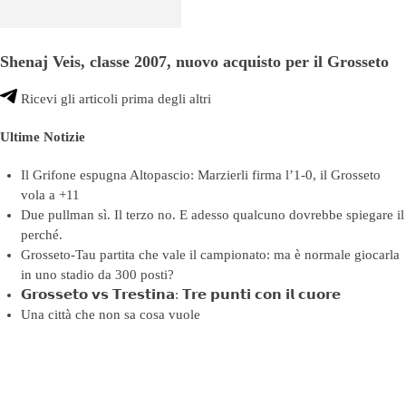
Shenaj Veis, classe 2007, nuovo acquisto per il Grosseto
Ricevi gli articoli prima degli altri
Ultime Notizie
Il Grifone espugna Altopascio: Marzierli firma l’1-0, il Grosseto
vola a +11
Due pullman sì. Il terzo no. E adesso qualcuno dovrebbe spiegare il
perché.
Grosseto-Tau partita che vale il campionato: ma è normale giocarla
in uno stadio da 300 posti?
𝗚𝗿𝗼𝘀𝘀𝗲𝘁𝗼 𝘃𝘀 𝗧𝗿𝗲𝘀𝘁𝗶𝗻𝗮: 𝗧𝗿𝗲 𝗽𝘂𝗻𝘁𝗶 𝗰𝗼𝗻 𝗶𝗹 𝗰𝘂𝗼𝗿𝗲
Una città che non sa cosa vuole