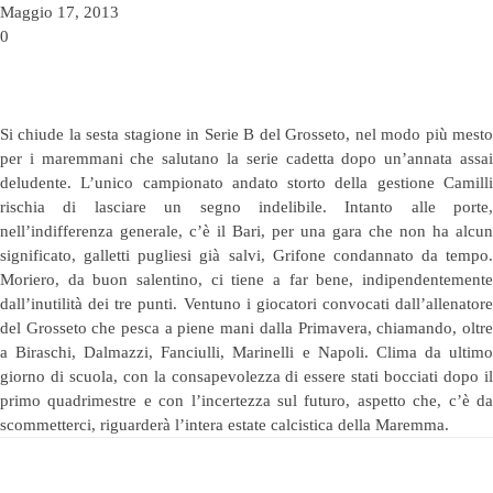
Maggio 17, 2013
0
Si chiude la sesta stagione in Serie B del Grosseto, nel modo più mesto
per i maremmani che salutano la serie cadetta dopo un’annata assai
deludente.
L’unico campionato andato storto della gestione Camilli
rischia di lasciare un segno indelibile. Intanto alle porte,
nell’indifferenza generale, c’è il Bari, per una gara che non ha alcun
significato, galletti pugliesi già salvi, Grifone condannato da tempo.
Moriero, da buon salentino, ci tiene a far bene, indipendentemente
dall’inutilità dei tre punti. Ventuno i giocatori convocati dall’allenatore
del Grosseto che pesca a piene mani dalla Primavera, chiamando, oltre
a Biraschi, Dalmazzi, Fanciulli, Marinelli e Napoli. Clima da ultimo
giorno di scuola, con la consapevolezza di essere stati bocciati dopo il
primo quadrimestre e con l’incertezza sul futuro, aspetto che, c’è da
scommetterci, riguarderà l’intera estate calcistica della Maremma.